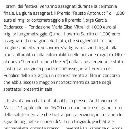
I premi del festival verranno assegnati durante la cerimonia
finale. La giuria assegnerà il Premio “Fausto Antonucci” di 1.000
euro al miglior cortometraggio e il premio “Jorge Garcia
Badaracco – Fondazione Maria Elisa Mitre” di 1.000 euro al
miglior lungometraggio. Quindi, il premio Samifo di 1.000 euro
assegnato da una giuria dedicata, che sceglierà il film che
meglio saprà ritrarre/esprimere/raffigurare aspetti legati alla
transculturalità e alla vulnerabilità delle persone migranti. Oltre
al nuovo “Premio Luciano De Feo”, dalla scorsa edizione è stata
costituita una giuria popolare che assegnerà il Premio del
Pubblico dello Spiraglio, un riconoscimento al film in concorso
che abbia riscosso maggiori riconoscimenti da parte degli
spettatori presenti in sala.
Il festival aprirà i battenti al pubblico presso l’Auditorium del
Maxxi l’11 aprile alle ore 16.00 con un incontro sui grandi temi
della salute mentale che tratta questa edizione, incrociando lo
sguardo originale e curioso di Vittorio Lingiardi, psichiatra e
psicoanalista, docente presso l’Università La Sapienza di Roma