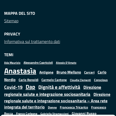
MAPPA DEL SITO
Sitemap
PRIVACY
Informativa sul trattamento dati
TEMI
Alessandro Capriccioli
Alessio D'Amato
Ada Maurizio
Anastasìa
Bruno Mellano
Carlo
Antigone
Carceri
Nordio
Carlo Renoldi
Carmelo Cantone
Conscious
Claudia Clementi
Dap
Dignità e affettività
Covid-19
Direzione
regionale salute e integrazione sociosanitaria
Direzione
regionale salute e integrazione sociosanitaria – Area rete
integrata del territorio
Francesco
Francesca Tricarico
Donne
Giovanni Russo
Rocca
Franco Corleone
Gabriella Stramaccioni