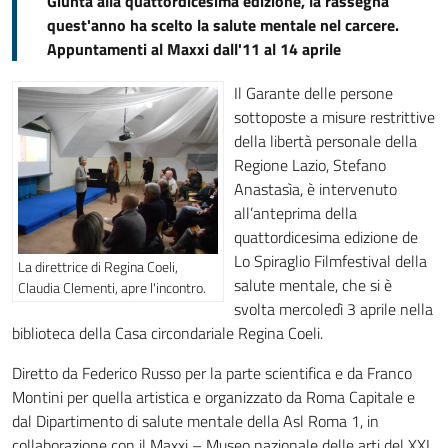
Giunta alla quattordicesima edizione, la rassegna
quest'anno ha scelto la salute mentale nel carcere.
Appuntamenti al Maxxi dall'11 al 14 aprile
Il Garante delle persone
sottoposte a misure restrittive
della libertà personale della
Regione Lazio, Stefano
Anastasìa, è intervenuto
all’anteprima della
quattordicesima edizione de
Lo Spiraglio Filmfestival della
La direttrice di Regina Coeli,
salute mentale, che si è
Claudia Clementi, apre l'incontro.
svolta mercoledì 3 aprile nella
biblioteca della Casa circondariale Regina Coeli.
Diretto da Federico Russo per la parte scientifica e da Franco
Montini per quella artistica e organizzato da Roma Capitale e
dal Dipartimento di salute mentale della Asl Roma 1, in
collaborazione con il Maxxi – Museo nazionale delle arti del XXI