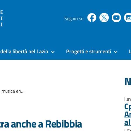
Seguici su:
della libertà nel Lazio
Progetti e strumenti
N
tra anche a Rebibbia
lu
C
A
tra anche a Rebibbia
a