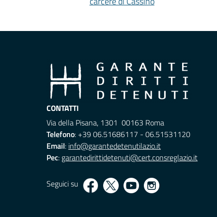
carcere di Cassino
CONTATTI
Via della Pisana, 1301 00163 Roma
Telefono
: +39 06.51686117 - 06.51531120
Email
:
info@garantedetenutilazio.it
Pec
:
garantedirittidetenuti@cert.consreglazio.it
Seguici su