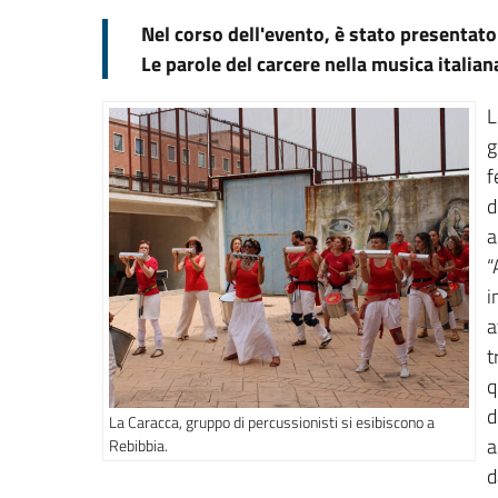
Nel corso dell'evento, è stato presentato
Le parole del carcere nella musica italian
L
g
f
d
a
“
i
a
t
q
d
La Caracca, gruppo di percussionisti si esibiscono a
a
Rebibbia.
d