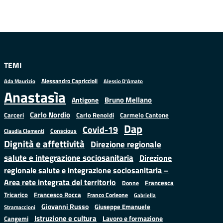
TEMI
Alessandro Capriccioli
Alessio D'Amato
Ada Maurizio
Anastasìa
Bruno Mellano
Antigone
Carlo Nordio
Carlo Renoldi
Carmelo Cantone
Carceri
Dap
Covid-19
Conscious
Claudia Clementi
Dignità e affettività
Direzione regionale
salute e integrazione sociosanitaria
Direzione
regionale salute e integrazione sociosanitaria –
Area rete integrata del territorio
Francesca
Donne
Francesco Rocca
Tricarico
Franco Corleone
Gabriella
Giovanni Russo
Giuseppe Emanuele
Stramaccioni
Istruzione e cultura
Lavoro e formazione
Cangemi