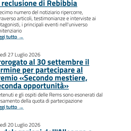
i reclusione di Rebibbia
decimo numero del notiziario ripercorre,
raverso articoli, testimonianze e interviste ai
tagonisti, i principali eventi nell'universo
itenziario
ggi tutto →
nedì 27 Luglio 2026
rorogato al 30 settembre il
ermine per partecipare al
remio «Secondo mestiere,
econda opportunità»
etenuti e gli ospiti delle Rems sono esonerati dal
rsamento della quota di partecipazione
ggi tutto →
nedì 20 Luglio 2026