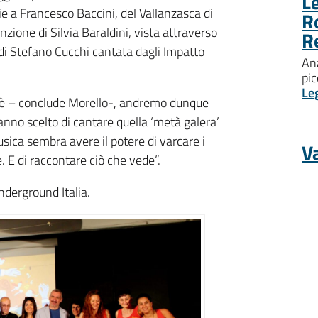
Le
ie a Francesco Baccini, del Vallanzasca di
R
zione di Silvia Baraldini, vista attraverso
R
 di Stefano Cucchi cantata dagli Impatto
Ana
pic
Le
drè – conclude Morello-, andremo dunque
hanno scelto di cantare quella ‘metà galera’
usica sembra avere il potere di varcare i
Va
re. E di raccontare ciò che vede”.
nderground Italia.