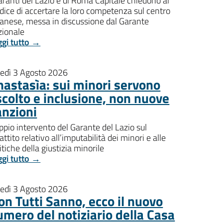
aranti del Lazio e di Roma Capitale chiedono al
dice di accertare la loro competenza sul centro
banese, messa in discussione dal Garante
zionale
ggi tutto →
nedì 3 Agosto 2026
nastasìa: sui minori servono
scolto e inclusione, non nuove
anzioni
pio intervento del Garante del Lazio sul
attito relativo all’imputabilità dei minori e alle
itiche della giustizia minorile
ggi tutto →
nedì 3 Agosto 2026
on Tutti Sanno, ecco il nuovo
umero del notiziario della Casa