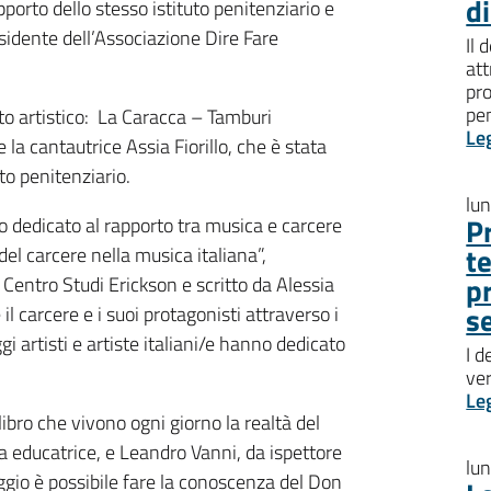
d
pporto dello stesso istituto penitenziario e
sidente dell’Associazione Dire Fare
Il 
att
pro
pen
to artistico: La Caracca – Tamburi
Le
e la cantautrice Assia Fiorillo, che è stata
to penitenziario.
lu
P
io dedicato al rapporto tra musica e carcere
t
del carcere nella musica italiana”,
p
 Centro Studi Erickson e scritto da Alessia
s
 il carcere e i suoi protagonisti attraverso i
 artisti e artiste italiani/e hanno dedicato
I d
ve
Le
libro che vivono ogni giorno la realtà del
da educatrice, e Leandro Vanni, da ispettore
lu
aggio è possibile fare la conoscenza del Don