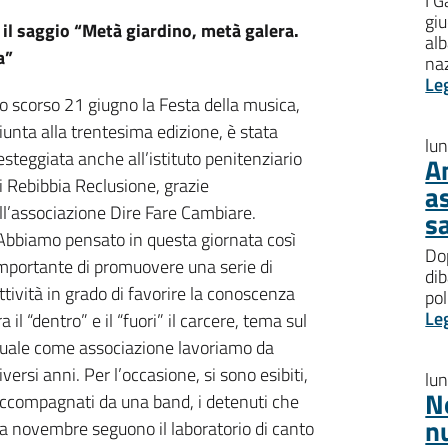
I G
giu
 il saggio “Metà giardino, metà galera.
al
a”
na
Le
o scorso 21 giugno la Festa della musica,
iunta alla trentesima edizione, è stata
lu
esteggiata anche all’istituto penitenziario
A
i Rebibbia Reclusione, grazie
a
ll’associazione Dire Fare Cambiare.
s
Abbiamo pensato in questa giornata così
Dop
mportante di promuovere una serie di
dib
ttività in grado di favorire la conoscenza
pol
Le
ra il “dentro” e il “fuori” il carcere, tema sul
uale come associazione lavoriamo da
iversi anni. Per l’occasione, si sono esibiti,
lu
N
ccompagnati da una band, i detenuti che
n
a novembre seguono il laboratorio di canto