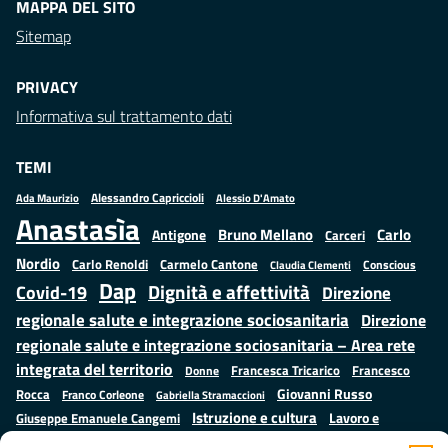
MAPPA DEL SITO
Sitemap
PRIVACY
Informativa sul trattamento dati
TEMI
Alessandro Capriccioli
Alessio D'Amato
Ada Maurizio
Anastasìa
Bruno Mellano
Carlo
Antigone
Carceri
Nordio
Carlo Renoldi
Carmelo Cantone
Conscious
Claudia Clementi
Dap
Dignità e affettività
Covid-19
Direzione
regionale salute e integrazione sociosanitaria
Direzione
regionale salute e integrazione sociosanitaria – Area rete
integrata del territorio
Francesco
Francesca Tricarico
Donne
Giovanni Russo
Rocca
Franco Corleone
Gabriella Stramaccioni
Istruzione e cultura
Lavoro e
Giuseppe Emanuele Cangemi
Mauro
Marta Cartabia
formazione
Luisa Regimenti
Marta Bonafoni