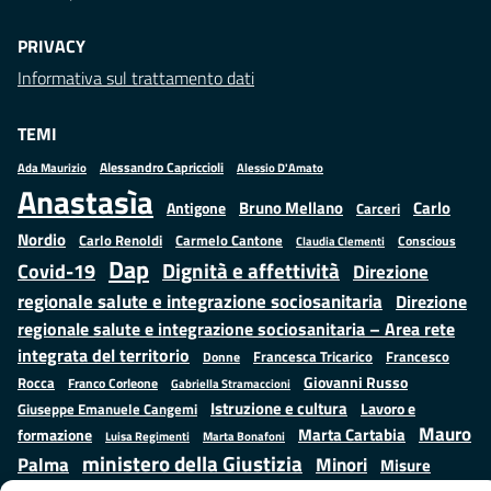
PRIVACY
Informativa sul trattamento dati
TEMI
Alessandro Capriccioli
Alessio D'Amato
Ada Maurizio
Anastasìa
Bruno Mellano
Carlo
Antigone
Carceri
Nordio
Carlo Renoldi
Carmelo Cantone
Conscious
Claudia Clementi
Dap
Dignità e affettività
Covid-19
Direzione
regionale salute e integrazione sociosanitaria
Direzione
regionale salute e integrazione sociosanitaria – Area rete
integrata del territorio
Francesco
Francesca Tricarico
Donne
Giovanni Russo
Rocca
Franco Corleone
Gabriella Stramaccioni
Istruzione e cultura
Lavoro e
Giuseppe Emanuele Cangemi
Mauro
Marta Cartabia
formazione
Luisa Regimenti
Marta Bonafoni
ministero della Giustizia
Palma
Minori
Misure