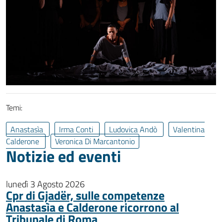
Temi:
Anastasìa
Irma Conti
Ludovica Andò
Valentina
Calderone
Veronica Di Marcantonio
Notizie ed eventi
lunedì 3 Agosto 2026
Cpr di Gjadër, sulle competenze
Anastasìa e Calderone ricorrono al
Tribunale di Roma