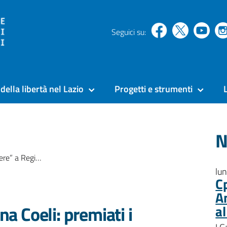
Seguici su:
della libertà nel Lazio
Progetti e strumenti
N
emiati i vincitori del concorso
lu
C
A
na Coeli: premiati i
a