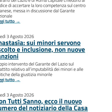
aranti del Lazio e di Roma Capitale chiedono al
dice di accertare la loro competenza sul centro
banese, messa in discussione dal Garante
zionale
ggi tutto →
nedì 3 Agosto 2026
nastasìa: sui minori servono
scolto e inclusione, non nuove
anzioni
pio intervento del Garante del Lazio sul
attito relativo all’imputabilità dei minori e alle
itiche della giustizia minorile
ggi tutto →
nedì 3 Agosto 2026
on Tutti Sanno, ecco il nuovo
umero del notiziario della Casa