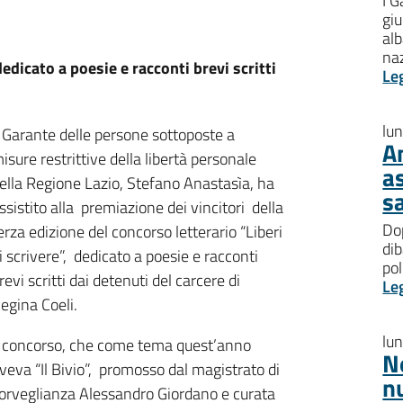
I G
giu
al
na
edicato a poesie e racconti brevi scritti
Le
lu
l Garante delle persone sottoposte a
A
isure restrittive della libertà personale
a
ella Regione Lazio, Stefano Anastasìa, ha
s
ssistito alla premiazione dei vincitori della
Dop
erza edizione del concorso letterario “Liberi
dib
i scrivere”, dedicato a poesie e racconti
pol
revi scritti dai detenuti del carcere di
Le
egina Coeli.
lu
l concorso, che come tema quest’anno
N
veva “Il Bivio”, promosso dal magistrato di
n
orveglianza Alessandro Giordano e curata