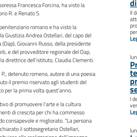
d
ssoressa Francesca Forcina, ha visto la
Il 
orio R. e Renato S.
att
pro
o penitenziario romano e ha visto la
pen
lla Giustizia Andrea Ostellari, del capo del
Le
 (Dap), Giovanni Russo, della presidente
iti, e del provveditore regionale del Dap,
lu
la direttrice dell’istituto, Claudia Clementi.
P
t
n P., detenuto romeno, autore di una poesia
p
to il premio riservato agli studenti del
s
tto per la prima volta quest’anno.
I d
tivo di promuovere l’arte e la cultura
ve
Le
umenti di crescita per chi ha commesso
modo consapevole e migliorato. “La persona
chiarato il sottosegretario Ostellari,
lu