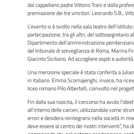
dal cappellano padre Vittorio Trani e dalla profe
premiazione dei tre vincitori: Leonardo S.B., Vitt
L’evento si è svolto nella sala teatro dell’istitut
partecipazione, tra gli altri, del sottosegretario a
Dipartimento dell’amministrazione penitenziaria
del tribunale di sorveglianza di Roma, Marina Fin
Giacinto Siciliano. Ad accogliere ospiti e autorità 
Una menzione speciale è stata conferita a Julia
in italiano. Emma Scornajenghi, invece, ha ricevu
liceo romano Pilo Albertelli, coinvolto nel proge
Fin dalla sua nascita, il concorso ha avuto l’obiet
all’interno delle carceri, utilizzandole come str
errori e desidera reintegrarsi nella società in 
deve essere al centro dei nostri interventi”, ha di