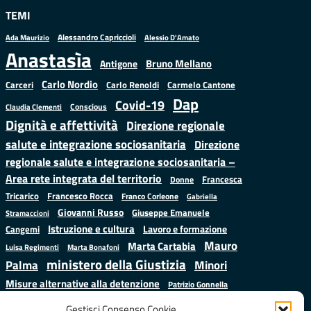
TEMI
Alessandro Capriccioli
Alessio D'Amato
Ada Maurizio
Anastasìa
Bruno Mellano
Antigone
Carlo Nordio
Carlo Renoldi
Carmelo Cantone
Carceri
Dap
Covid-19
Conscious
Claudia Clementi
Dignità e affettività
Direzione regionale
salute e integrazione sociosanitaria
Direzione
regionale salute e integrazione sociosanitaria –
Area rete integrata del territorio
Francesca
Donne
Francesco Rocca
Tricarico
Franco Corleone
Gabriella
Giovanni Russo
Giuseppe Emanuele
Stramaccioni
Istruzione e cultura
Lavoro e formazione
Cangemi
Mauro
Marta Cartabia
Luisa Regimenti
Marta Bonafoni
ministero della Giustizia
Palma
Minori
Misure alternative alla detenzione
Patrizio Gonnella
Salute
Prap
Rebibbia
Regione Lazio
Roberto Monteforte
Gestisci Consenso Cookie