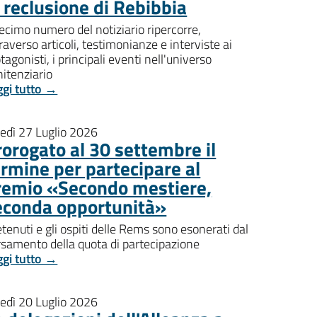
i reclusione di Rebibbia
decimo numero del notiziario ripercorre,
raverso articoli, testimonianze e interviste ai
tagonisti, i principali eventi nell'universo
itenziario
ggi tutto →
nedì 27 Luglio 2026
rorogato al 30 settembre il
ermine per partecipare al
remio «Secondo mestiere,
econda opportunità»
etenuti e gli ospiti delle Rems sono esonerati dal
rsamento della quota di partecipazione
ggi tutto →
nedì 20 Luglio 2026