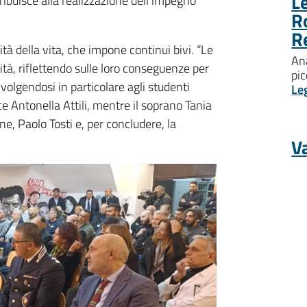
Le
ribuisce alla realizzazione dell’impegno
R
R
tà della vita, che impone continui bivi. “Le
Ana
tà, riflettendo sulle loro conseguenze per
pic
volgendosi in particolare agli studenti
Le
rice Antonella Attili, mentre il soprano Tania
ne, Paolo Tosti e, per concludere, la
Va