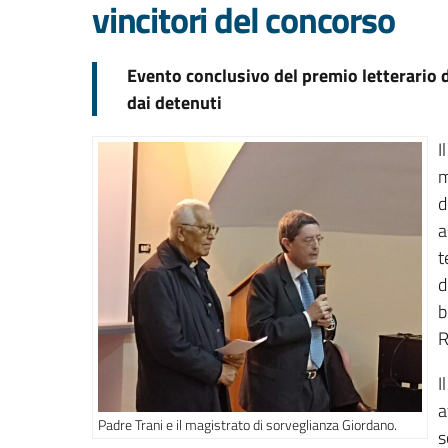
vincitori del concorso
Evento conclusivo del premio letterario d
dai detenuti
I
m
d
a
t
d
b
R
I
a
Padre Trani e il magistrato di sorveglianza Giordano.
s