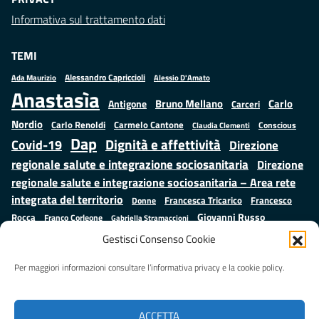
Informativa sul trattamento dati
TEMI
Alessandro Capriccioli
Alessio D'Amato
Ada Maurizio
Anastasìa
Bruno Mellano
Carlo
Antigone
Carceri
Nordio
Carlo Renoldi
Carmelo Cantone
Conscious
Claudia Clementi
Dap
Dignità e affettività
Covid-19
Direzione
regionale salute e integrazione sociosanitaria
Direzione
regionale salute e integrazione sociosanitaria – Area rete
integrata del territorio
Francesco
Francesca Tricarico
Donne
Giovanni Russo
Rocca
Franco Corleone
Gabriella Stramaccioni
Istruzione e cultura
Lavoro e
Giuseppe Emanuele Cangemi
Gestisci Consenso Cookie
Mauro
Marta Cartabia
formazione
Luisa Regimenti
Marta Bonafoni
ministero della Giustizia
Per maggiori informazioni consultare l’informativa privacy e la cookie policy.
Palma
Minori
Misure
alternative alla detenzione
Prap
Patrizio Gonnella
Rebibbia
Salute
Samuele Ciambriello
Regione Lazio
Roberto Monteforte
ACCETTA