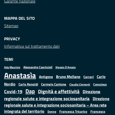
Garante nazionale
MAPPA DEL SITO
Sitemap
PRIVACY
Informativa sul trattamento dati
TEMI
Alessandro Capriccioli
Alessio D'Amato
Ada Maurizio
Anastasìa
Bruno Mellano
Carlo
Antigone
Carceri
Nordio
Carlo Renoldi
Carmelo Cantone
Conscious
Claudia Clementi
Dap
Dignità e affettività
Covid-19
Direzione
regionale salute e integrazione sociosanitaria
Direzione
regionale salute e integrazione sociosanitaria – Area rete
integrata del territorio
Francesco
Francesca Tricarico
Donne