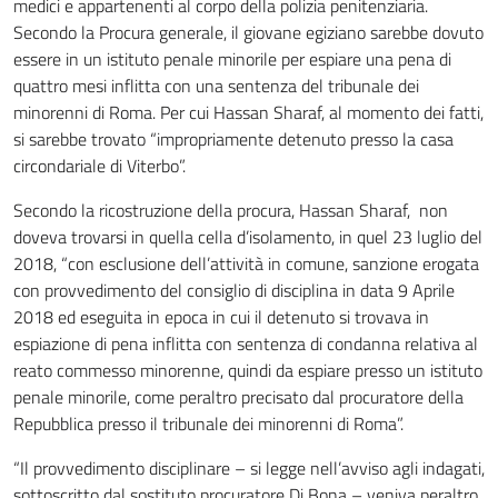
medici e appartenenti al corpo della polizia penitenziaria.
Secondo la Procura generale, il giovane egiziano sarebbe dovuto
essere in un istituto penale minorile per espiare una pena di
quattro mesi inflitta con una sentenza del tribunale dei
minorenni di Roma. Per cui Hassan Sharaf, al momento dei fatti,
si sarebbe trovato “impropriamente detenuto presso la casa
circondariale di Viterbo”.
Secondo la ricostruzione della procura, Hassan Sharaf, non
doveva trovarsi in quella cella d’isolamento, in quel 23 luglio del
2018, “con esclusione dell’attività in comune, sanzione erogata
con provvedimento del consiglio di disciplina in data 9 Aprile
2018 ed eseguita in epoca in cui il detenuto si trovava in
espiazione di pena inflitta con sentenza di condanna relativa al
reato commesso minorenne, quindi da espiare presso un istituto
penale minorile, come peraltro precisato dal procuratore della
Repubblica presso il tribunale dei minorenni di Roma”.
“Il provvedimento disciplinare – si legge nell’avviso agli indagati,
sottoscritto dal sostituto procuratore Di Bona – veniva peraltro