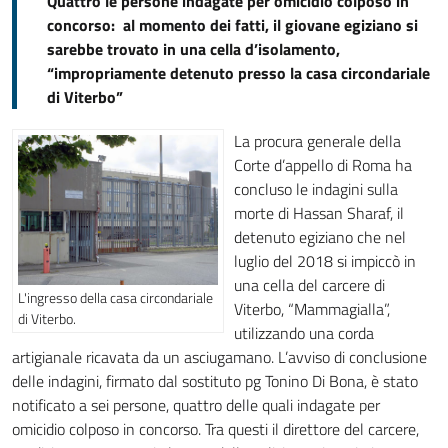
Quattro le persone indagate per omicidio colposo in
concorso: al momento dei fatti, il giovane egiziano si
sarebbe trovato in una cella d’isolamento,
“impropriamente detenuto presso la casa circondariale
di Viterbo”
La procura generale della
Corte d’appello di Roma ha
concluso le indagini sulla
morte di Hassan Sharaf, il
detenuto egiziano che nel
luglio del 2018 si impiccò in
una cella del carcere di
L'ingresso della casa circondariale
Viterbo, “Mammagialla”,
di Viterbo.
utilizzando una corda
artigianale ricavata da un asciugamano. L’avviso di conclusione
delle indagini, firmato dal sostituto pg Tonino Di Bona, è stato
notificato a sei persone, quattro delle quali indagate per
omicidio colposo in concorso. Tra questi il direttore del carcere,