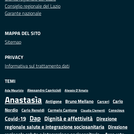
Consiglio regionale del Lazio
Garante nazionale
MAPPA DEL SITO
Sitemap
PRIVACY
Informativa sul trattamento dati
TEMI
Alessandro Capriccioli
Alessio D'Amato
Ada Maurizio
Anastasìa
Bruno Mellano
Carlo
Antigone
Carceri
Nordio
Carlo Renoldi
Carmelo Cantone
Conscious
Claudia Clementi
Dap
Dignità e affettività
Covid-19
Direzione
regionale salute e integrazione sociosanitaria
Direzione