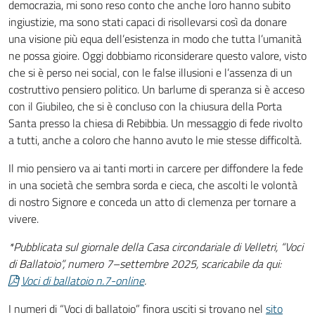
democrazia, mi sono reso conto che anche loro hanno subito
ingiustizie, ma sono stati capaci di risollevarsi così da donare
una visione più equa dell’esistenza in modo che tutta l’umanità
ne possa gioire. Oggi dobbiamo riconsiderare questo valore, visto
che si è perso nei social, con le false illusioni e l’assenza di un
costruttivo pensiero politico. Un barlume di speranza si è acceso
con il Giubileo, che si è concluso con la chiusura della Porta
Santa presso la chiesa di Rebibbia. Un messaggio di fede rivolto
a tutti, anche a coloro che hanno avuto le mie stesse difficoltà.
Il mio pensiero va ai tanti morti in carcere per diffondere la fede
in una società che sembra sorda e cieca, che ascolti le volontà
di nostro Signore e conceda un atto di clemenza per tornare a
vivere.
*Pubblicata sul giornale della Casa circondariale di Velletri, “Voci
di Ballatoio”, numero 7–settembre 2025, scaricabile da qui:
Voci di ballatoio n.7-online
.
I numeri di “Voci di ballatoio” finora usciti si trovano nel
sito