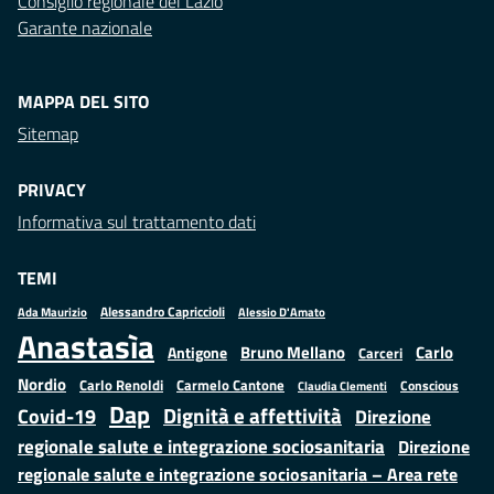
Consiglio regionale del Lazio
Garante nazionale
MAPPA DEL SITO
Sitemap
PRIVACY
Informativa sul trattamento dati
TEMI
Alessandro Capriccioli
Alessio D'Amato
Ada Maurizio
Anastasìa
Bruno Mellano
Carlo
Antigone
Carceri
Nordio
Carlo Renoldi
Carmelo Cantone
Conscious
Claudia Clementi
Dap
Dignità e affettività
Covid-19
Direzione
regionale salute e integrazione sociosanitaria
Direzione
regionale salute e integrazione sociosanitaria – Area rete