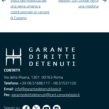
Visita dell’Alleanza per
Vedovo, con cinque figli e
una pena umana e
una nipotina
costituzionale al carcere
di Cassino
CONTATTI
Via della Pisana, 1301 00163 Roma
Telefono
: +39 06.51686117 - 06.51531120
Email
:
info@garantedetenutilazio.it
Pec
:
garantedirittidetenuti@cert.consreglazio.it
Seguici su