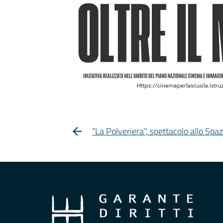
“La Polveriera”, spettacolo allo Spaz