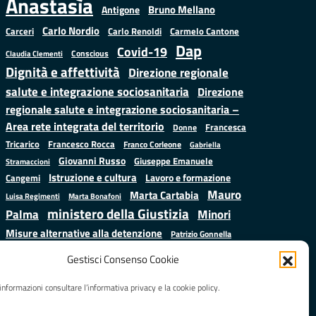
Anastasìa
Bruno Mellano
Antigone
Carlo Nordio
Carlo Renoldi
Carmelo Cantone
Carceri
Dap
Covid-19
Conscious
Claudia Clementi
Dignità e affettività
Direzione regionale
salute e integrazione sociosanitaria
Direzione
regionale salute e integrazione sociosanitaria –
Area rete integrata del territorio
Francesca
Donne
Francesco Rocca
Tricarico
Franco Corleone
Gabriella
Giovanni Russo
Giuseppe Emanuele
Stramaccioni
Istruzione e cultura
Lavoro e formazione
Cangemi
Mauro
Marta Cartabia
Luisa Regimenti
Marta Bonafoni
ministero della Giustizia
Palma
Minori
Misure alternative alla detenzione
Patrizio Gonnella
Salute
Prap
Rebibbia
Regione Lazio
Roberto Monteforte
Gestisci Consenso Cookie
Samuele Ciambriello
Sergio
Sarah Grieco
Situazione in numeri
informazioni consultare l’informativa privacy e la cookie policy.
Mattarella
Stefano
Valentina Calderone
Anastasìa