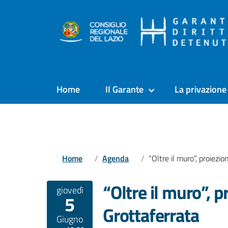
Home
Il Garante
La privazione 
Home
Agenda
“Oltre il muro”, proiezione a Grottaferrat
“Oltre il muro”, p
giovedì
5
Grottaferrata
Giugno