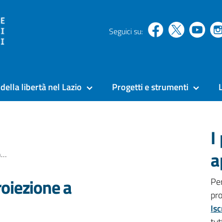
Seguici su:
della libertà nel Lazio
Progetti e strumenti
I
a
a
roiezione a
Pe
pr
Isc
tut