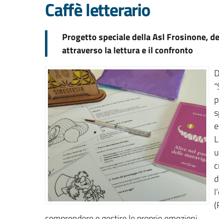
Caffè letterario
Progetto speciale della Asl Frosinone, de
attraverso la lettura e il confronto
D
“
p
s
e
L
u
c
d
l
(
comprendere e gestire le proprie emozioni.