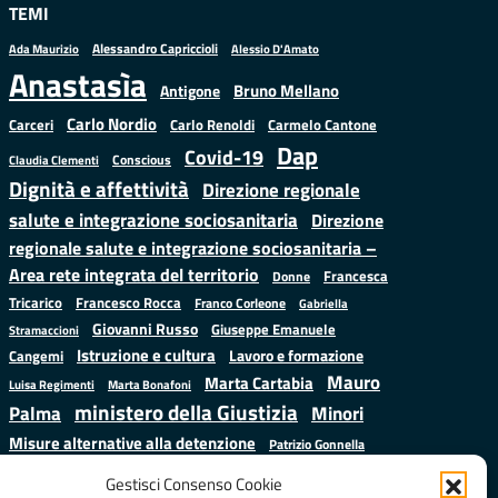
TEMI
Alessandro Capriccioli
Alessio D'Amato
Ada Maurizio
Anastasìa
Bruno Mellano
Antigone
Carlo Nordio
Carlo Renoldi
Carmelo Cantone
Carceri
Dap
Covid-19
Conscious
Claudia Clementi
Dignità e affettività
Direzione regionale
salute e integrazione sociosanitaria
Direzione
regionale salute e integrazione sociosanitaria –
Area rete integrata del territorio
Francesca
Donne
Francesco Rocca
Tricarico
Franco Corleone
Gabriella
Giovanni Russo
Giuseppe Emanuele
Stramaccioni
Istruzione e cultura
Lavoro e formazione
Cangemi
Mauro
Marta Cartabia
Luisa Regimenti
Marta Bonafoni
ministero della Giustizia
Palma
Minori
Misure alternative alla detenzione
Patrizio Gonnella
Salute
Prap
Rebibbia
Regione Lazio
Roberto Monteforte
Gestisci Consenso Cookie