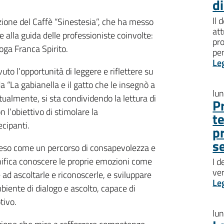
d
Il 
razione del Caffè “Sinestesia”, che ha messo
att
 alla guida delle professioniste coinvolte:
pro
loga Franca Spirito.
pen
Le
to l’opportunità di leggere e riflettere su
lveda “La gabianella e il gatto che le insegnò a
lu
tualmente, si sta condividendo la lettura di
P
n l’obiettivo di stimolare la
t
ecipanti.
p
s
nteso come un percorso di consapevolezza e
gnifica conoscere le proprie emozioni come
I d
ve
d ascoltarle e riconoscerle, e sviluppare
Le
mbiente di dialogo e ascolto, capace di
tivo.
lu