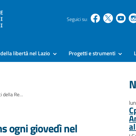
Seguici su:
della libertà nel Lazio
Progetti e strumenti
N
vedì nel Caffè letterario
lu
C
A
s ogni giovedì nel
a