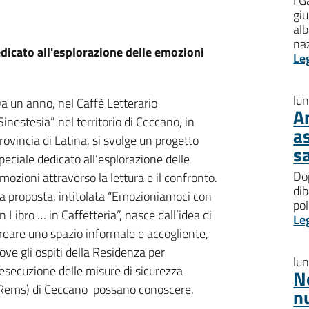
I G
giu
al
na
dicato all'esplorazione delle emozioni
Le
lu
a un anno, nel Caffè Letterario
A
Sinestesia” nel territorio di Ceccano, in
a
rovincia di Latina, si svolge un progetto
s
peciale dedicato all’esplorazione delle
Dop
mozioni attraverso la lettura e il confronto.
dib
a proposta, intitolata “Emozioniamoci con
pol
n Libro … in Caffetteria”, nasce dall’idea di
Le
reare uno spazio informale e accogliente,
ove gli ospiti della Residenza per
lu
’esecuzione delle misure di sicurezza
N
Rems) di Ceccano possano conoscere,
n