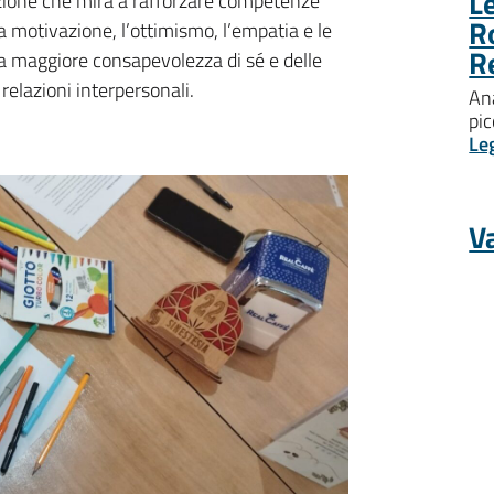
Le
mazione che mira a rafforzare competenze
R
 motivazione, l’ottimismo, l’empatia e le
R
na maggiore consapevolezza di sé e delle
 relazioni interpersonali.
Ana
pic
Le
Va