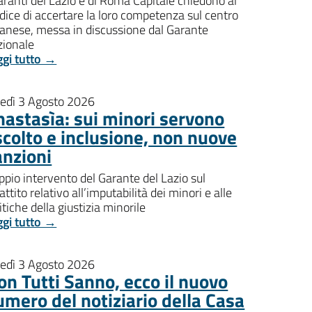
aranti del Lazio e di Roma Capitale chiedono al
dice di accertare la loro competenza sul centro
banese, messa in discussione dal Garante
zionale
ggi tutto →
nedì 3 Agosto 2026
nastasìa: sui minori servono
scolto e inclusione, non nuove
anzioni
pio intervento del Garante del Lazio sul
attito relativo all’imputabilità dei minori e alle
itiche della giustizia minorile
ggi tutto →
nedì 3 Agosto 2026
on Tutti Sanno, ecco il nuovo
umero del notiziario della Casa