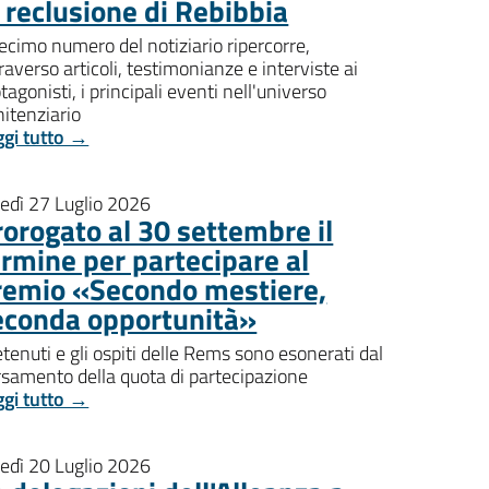
i reclusione di Rebibbia
decimo numero del notiziario ripercorre,
raverso articoli, testimonianze e interviste ai
tagonisti, i principali eventi nell'universo
itenziario
ggi tutto →
nedì 27 Luglio 2026
rorogato al 30 settembre il
ermine per partecipare al
remio «Secondo mestiere,
econda opportunità»
etenuti e gli ospiti delle Rems sono esonerati dal
rsamento della quota di partecipazione
ggi tutto →
nedì 20 Luglio 2026