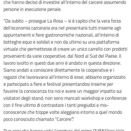
che hanno deciso di investire all’interno del carcere assumendo
persone in esecuzione penale.
“Da subito – prosegue La Rosa – si è capito che la vera forza
dell’economia carceraria era nel presentarsi tutti insieme agli
appuntamenti e fiere gastronomiche nazionali, all’interno di
botteghe equo e solidali e non da ultimo su una piattaforma
virtuale che permettesse di creare un unico carrello con prodotti
provenienti da varie cooperative, dal Nord al Sud del Paese. Il
lavoro svolto in questi due anni è andato in questa direzione.
Siamo andati a conoscere direttamente le cooperative e i
ragazzi che lavoravano all’interno di esse; abbiamo organizzato
e partecipato a fiere e festival presentandosi insieme per
favorire la conoscenza tra noi e avere un maggior impatto sui
visitatori degli stand; non sono mancati workshop e conferenze
con il fine ultimo di contrastare i tanti pregiudizi e mis-
conoscenze che troppe volte aleggiano intorno a quel mondo
poco conosciuto chiamato “Carcere”.”
Due anni che hanno visto l’apertura del primo PUB&Shop Vale