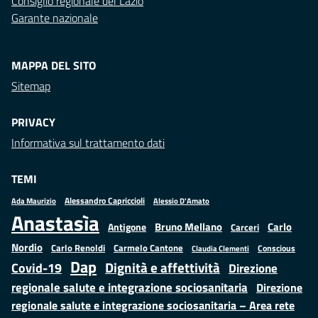
Consiglio regionale del Lazio
Garante nazionale
MAPPA DEL SITO
Sitemap
PRIVACY
Informativa sul trattamento dati
TEMI
Alessandro Capriccioli
Alessio D'Amato
Ada Maurizio
Anastasìa
Bruno Mellano
Carlo
Antigone
Carceri
Nordio
Carlo Renoldi
Carmelo Cantone
Conscious
Claudia Clementi
Dap
Dignità e affettività
Covid-19
Direzione
regionale salute e integrazione sociosanitaria
Direzione
regionale salute e integrazione sociosanitaria – Area rete