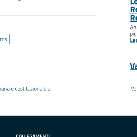
Le
R
R
Ana
pic
ems
Le
Va
mana e costituzionale al
Ve
COLLEGAMENTI