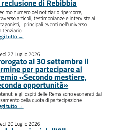
i reclusione di Rebibbia
decimo numero del notiziario ripercorre,
raverso articoli, testimonianze e interviste ai
tagonisti, i principali eventi nell'universo
itenziario
ggi tutto →
nedì 27 Luglio 2026
rorogato al 30 settembre il
ermine per partecipare al
remio «Secondo mestiere,
econda opportunità»
etenuti e gli ospiti delle Rems sono esonerati dal
rsamento della quota di partecipazione
ggi tutto →
nedì 20 Luglio 2026