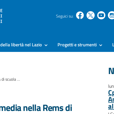
Seguici su:
della libertà nel Lazio
Progetti e strumenti
N
a Rems di Palombara Sabina
lu
C
A
 media nella Rems di
a