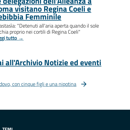
 delegazioni dell'Alleanza a
oma visitano Regina Coeli e
ebibbia Femminile
stasìa: "Detenuti all'aria aperta quando il sole
chia proprio nei cortili di Regina Coeli"
ggi tutto →
i all'Archivio Notizie ed eventi
dovo, con cinque figli e una nipotina
TEMI