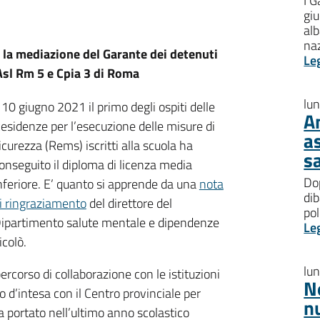
I G
giu
al
na
n la mediazione del Garante dei detenuti
Le
 Asl Rm 5 e Cpia 3 di Roma
lu
l 10 giugno 2021 il primo degli ospiti delle
A
esidenze per l’esecuzione delle misure di
a
icurezza (Rems) iscritti alla scuola ha
s
onseguito il diploma di licenza media
Dop
nferiore. E’ quanto si apprende da una
nota
dib
i ringraziamento
del direttore del
pol
ipartimento salute mentale e dipendenze
Le
colò.
lu
corso di collaborazione con le istituzioni
N
lo d’intesa con il Centro provinciale per
n
ha portato nell’ultimo anno scolastico