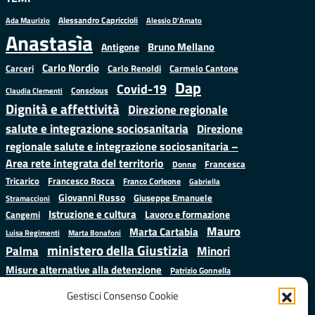
Alessandro Capriccioli
Alessio D'Amato
Ada Maurizio
Anastasìa
Bruno Mellano
Antigone
Carlo Nordio
Carlo Renoldi
Carmelo Cantone
Carceri
Dap
Covid-19
Conscious
Claudia Clementi
Dignità e affettività
Direzione regionale
salute e integrazione sociosanitaria
Direzione
regionale salute e integrazione sociosanitaria –
Area rete integrata del territorio
Francesca
Donne
Francesco Rocca
Tricarico
Franco Corleone
Gabriella
Giovanni Russo
Giuseppe Emanuele
Stramaccioni
Istruzione e cultura
Lavoro e formazione
Cangemi
Mauro
Marta Cartabia
Luisa Regimenti
Marta Bonafoni
ministero della Giustizia
Palma
Minori
Misure alternative alla detenzione
Patrizio Gonnella
Salute
Prap
Rebibbia
Regione Lazio
Roberto Monteforte
Gestisci Consenso Cookie
Samuele Ciambriello
Sergio
Sarah Grieco