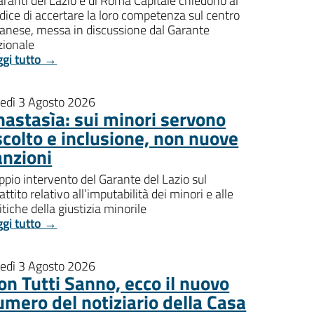
aranti del Lazio e di Roma Capitale chiedono al
dice di accertare la loro competenza sul centro
banese, messa in discussione dal Garante
zionale
ggi tutto →
nedì 3 Agosto 2026
nastasìa: sui minori servono
scolto e inclusione, non nuove
anzioni
pio intervento del Garante del Lazio sul
attito relativo all’imputabilità dei minori e alle
itiche della giustizia minorile
ggi tutto →
nedì 3 Agosto 2026
on Tutti Sanno, ecco il nuovo
umero del notiziario della Casa