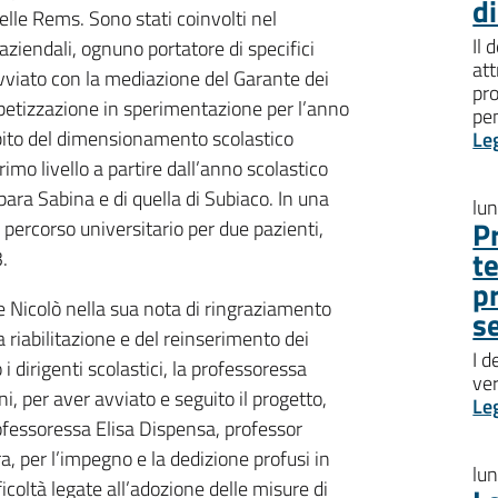
d
delle Rems. Sono stati coinvolti nel
Il 
 aziendali, ognuno portatore di specifici
att
 avviato con la mediazione del Garante dei
pro
abetizzazione in sperimentazione per l’anno
pen
bito del dimensionamento scolastico
Le
rimo livello a partire dall’anno scolastico
ra Sabina e di quella di Subiaco. In una
lu
P
n percorso universitario per due pazienti,
t
.
p
ive Nicolò nella sua nota di ringraziamento
s
la riabilitazione e del reinserimento dei
I d
i dirigenti scolastici, la professoressa
ve
, per aver avviato e seguito il progetto,
Le
fessoressa Elisa Dispensa, professor
, per l’impegno e la dedizione profusi in
lu
icoltà legate all’adozione delle misure di