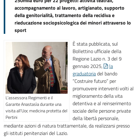
250mila euro per 22 progetti: attività teatrali,
accompagnamento al lavoro, artigianato, supporto
della genitorialità, trattamento della recidiva e
rieducazione sociopsicologica dei minori attraverso lo
sport
È stata pubblicata, sul
Bollettino ufficiale della
Regione Lazio n. 3 del 9
gennaio 2025,
la
graduatoria
del bando
“Costruire futuro” per
promuovere interventi volti al
miglioramento della vita
L'assessora Regimenti e il
detentiva e al reinserimento
Garante Anastasìa durante una
sociale delle persone private
visita all'Uoc medicina protetta del
Pertini
della libertà personale,
mediante azioni di natura trattamentale, da realizzarsi presso
gli istituti penitenziari del Lazio.