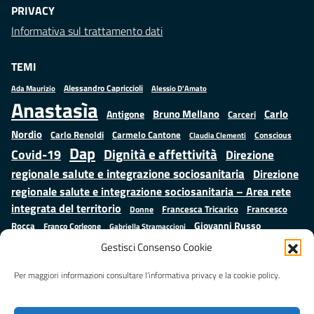
PRIVACY
Informativa sul trattamento dati
TEMI
Alessandro Capriccioli
Alessio D'Amato
Ada Maurizio
Anastasìa
Bruno Mellano
Carlo
Antigone
Carceri
Nordio
Carlo Renoldi
Carmelo Cantone
Conscious
Claudia Clementi
Dap
Dignità e affettività
Covid-19
Direzione
regionale salute e integrazione sociosanitaria
Direzione
regionale salute e integrazione sociosanitaria – Area rete
integrata del territorio
Francesco
Francesca Tricarico
Donne
Giovanni Russo
Rocca
Franco Corleone
Gabriella Stramaccioni
Istruzione e cultura
Lavoro e
Giuseppe Emanuele Cangemi
Gestisci Consenso Cookie
Mauro
Marta Cartabia
formazione
Luisa Regimenti
Marta Bonafoni
ministero della Giustizia
Per maggiori informazioni consultare l’informativa privacy e la cookie policy.
Palma
Minori
Misure
alternative alla detenzione
Prap
Patrizio Gonnella
Rebibbia
Salute
Samuele Ciambriello