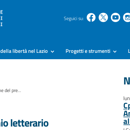
Seguici su:
della libertà nel Lazio
Progetti e strumenti
N
 mestiere, seconda opportunità»
lu
C
A
o letterario
a