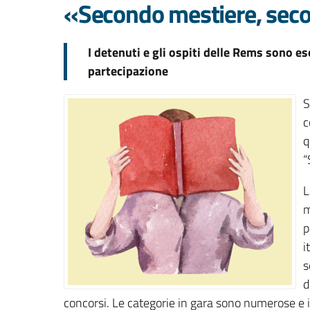
«Secondo mestiere, sec
I detenuti e gli ospiti delle Rems sono e
partecipazione
S
c
q
“
L
m
p
i
s
d
concorsi. Le categorie in gara sono numerose e in