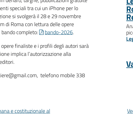
Le
 in denaro, targhe, pubblicazioni gratuite
R
menti speciali tra cui un iPhone per lo
R
zione si svolgerà il 28 e 29 novembre
um di Roma con lettura delle opere
Ana
il bando completo:
bando-2026
.
pic
Le
pere finaliste e i profili degli autori sarà
one implica l’autorizzazione alla
Va
editori.
stiere@gmail.com, telefono mobile 338
mana e costituzionale al
Ve