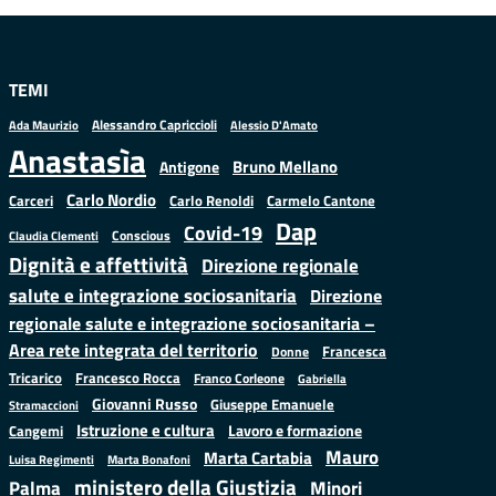
TEMI
Alessandro Capriccioli
Alessio D'Amato
Ada Maurizio
Anastasìa
Bruno Mellano
Antigone
Carlo Nordio
Carlo Renoldi
Carmelo Cantone
Carceri
Dap
Covid-19
Conscious
Claudia Clementi
Dignità e affettività
Direzione regionale
salute e integrazione sociosanitaria
Direzione
regionale salute e integrazione sociosanitaria –
Area rete integrata del territorio
Francesca
Donne
Francesco Rocca
Tricarico
Franco Corleone
Gabriella
Giovanni Russo
Giuseppe Emanuele
Stramaccioni
Istruzione e cultura
Lavoro e formazione
Cangemi
Mauro
Marta Cartabia
Luisa Regimenti
Marta Bonafoni
ministero della Giustizia
Palma
Minori