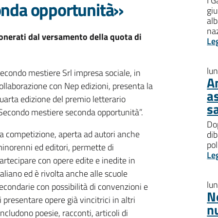
I G
onda opportunità»
giu
al
na
sonerati dal versamento della quota di
Le
lu
econdo mestiere Srl impresa sociale, in
A
ollaborazione con Nep edizioni, presenta la
a
uarta edizione del premio letterario
s
Secondo mestiere seconda opportunità”.
Dop
a competizione, aperta ad autori anche
dib
pol
inorenni ed editori, permette di
Le
artecipare con opere edite e inedite in
taliano ed è rivolta anche alle scuole
lu
econdarie con possibilità di convenzioni e
N
i presentare opere già vincitrici in altri
n
cludono poesie, racconti, articoli di