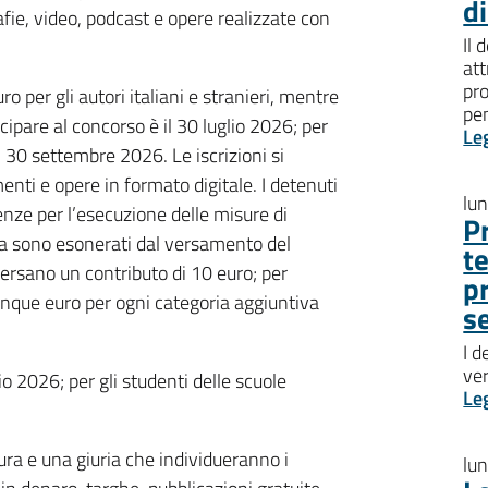
d
rafie, video, podcast e opere realizzate con
Il 
att
pro
o per gli autori italiani e stranieri, mentre
pen
cipare al concorso è il 30 luglio 2026; per
Le
il 30 settembre 2026. Le iscrizioni si
nti e opere in formato digitale. I detenuti
lu
idenze per l’esecuzione delle misure di
P
ra sono esonerati dal versamento del
t
versano un contributo di 10 euro; per
p
cinque euro per ogni categoria aggiuntiva
s
I d
ve
io 2026; per gli studenti delle scuole
Le
ura e una giuria che individueranno i
lu