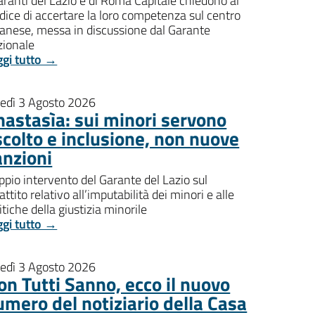
aranti del Lazio e di Roma Capitale chiedono al
dice di accertare la loro competenza sul centro
banese, messa in discussione dal Garante
zionale
ggi tutto →
nedì 3 Agosto 2026
nastasìa: sui minori servono
scolto e inclusione, non nuove
anzioni
pio intervento del Garante del Lazio sul
attito relativo all’imputabilità dei minori e alle
itiche della giustizia minorile
ggi tutto →
nedì 3 Agosto 2026
on Tutti Sanno, ecco il nuovo
umero del notiziario della Casa