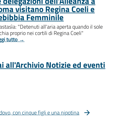
 delegazioni dell'Alleanza a
oma visitano Regina Coeli e
ebibbia Femminile
stasìa: "Detenuti all'aria aperta quando il sole
chia proprio nei cortili di Regina Coeli"
ggi tutto →
i all'Archivio Notizie ed eventi
dovo, con cinque figli e una nipotina