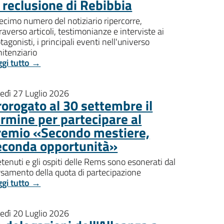
i reclusione di Rebibbia
decimo numero del notiziario ripercorre,
raverso articoli, testimonianze e interviste ai
tagonisti, i principali eventi nell'universo
itenziario
ggi tutto →
nedì 27 Luglio 2026
rorogato al 30 settembre il
ermine per partecipare al
remio «Secondo mestiere,
econda opportunità»
etenuti e gli ospiti delle Rems sono esonerati dal
rsamento della quota di partecipazione
ggi tutto →
nedì 20 Luglio 2026