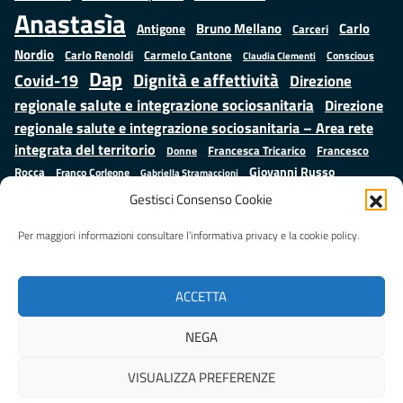
Anastasìa
Bruno Mellano
Carlo
Antigone
Carceri
Nordio
Carlo Renoldi
Carmelo Cantone
Conscious
Claudia Clementi
Dap
Dignità e affettività
Covid-19
Direzione
regionale salute e integrazione sociosanitaria
Direzione
regionale salute e integrazione sociosanitaria – Area rete
integrata del territorio
Francesco
Francesca Tricarico
Donne
Giovanni Russo
Rocca
Franco Corleone
Gabriella Stramaccioni
Istruzione e cultura
Lavoro e
Giuseppe Emanuele Cangemi
Gestisci Consenso Cookie
Mauro
Marta Cartabia
formazione
Luisa Regimenti
Marta Bonafoni
ministero della Giustizia
Per maggiori informazioni consultare l’informativa privacy e la cookie policy.
Palma
Minori
Misure
alternative alla detenzione
Prap
Patrizio Gonnella
Rebibbia
Salute
Samuele Ciambriello
Regione Lazio
Roberto Monteforte
ACCETTA
Situazione in numeri
Sergio Mattarella
Sarah Grieco
Valentina Calderone
NEGA
Stefano Anastasìa
VISUALIZZA PREFERENZE