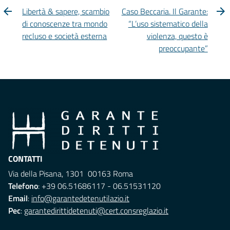
Libertà & sapere, scambio
Caso Beccaria. Il Garante:
di conoscenze tra mondo
“L’uso sistematico della
recluso e società esterna
violenza, questo è
preoccupante”
CONTATTI
Via della Pisana, 1301 00163 Roma
Telefono
: +39 06.51686117 - 06.51531120
Email
:
info@garantedetenutilazio.it
Pec
:
garantedirittidetenuti@cert.consreglazio.it