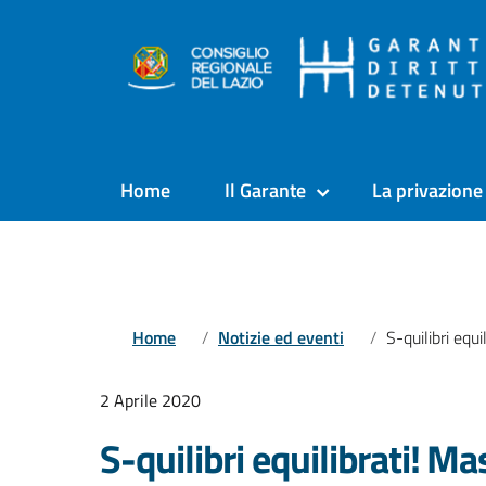
Home
Il Garante
La privazione 
Home
Notizie ed eventi
S-quilibri equilibrati! Mascherine realizzate da
2 Aprile 2020
S-quilibri equilibrati! Ma