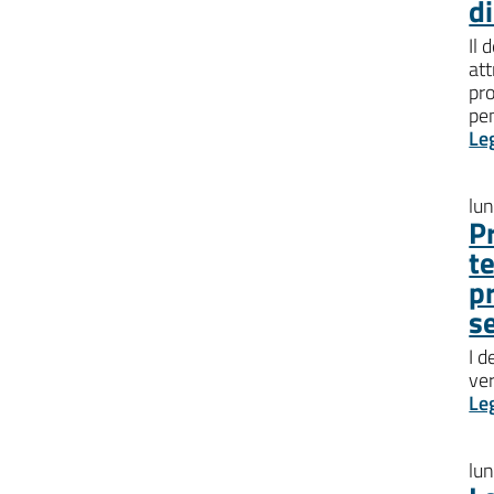
d
Il 
att
pro
pen
Le
lu
P
t
p
s
I d
ve
Le
lu