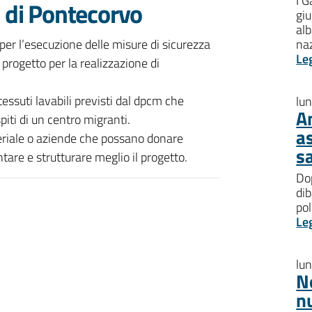
I G
s di Pontecorvo
giu
al
er l’esecuzione delle misure di sicurezza
na
Le
 progetto per la realizzazione di
ssuti lavabili previsti dal dpcm che
lu
A
piti di un centro migranti.
a
eriale o aziende che possano donare
s
tare e strutturare meglio il progetto.
Dop
dib
pol
Le
lu
N
n