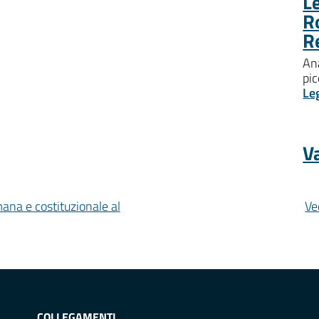
Le
R
R
Ana
pic
Le
Va
mana e costituzionale al
Ve
COLLEGAMENTI