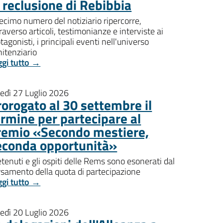
i reclusione di Rebibbia
decimo numero del notiziario ripercorre,
raverso articoli, testimonianze e interviste ai
tagonisti, i principali eventi nell'universo
itenziario
ggi tutto →
nedì 27 Luglio 2026
rorogato al 30 settembre il
ermine per partecipare al
remio «Secondo mestiere,
econda opportunità»
etenuti e gli ospiti delle Rems sono esonerati dal
rsamento della quota di partecipazione
ggi tutto →
nedì 20 Luglio 2026