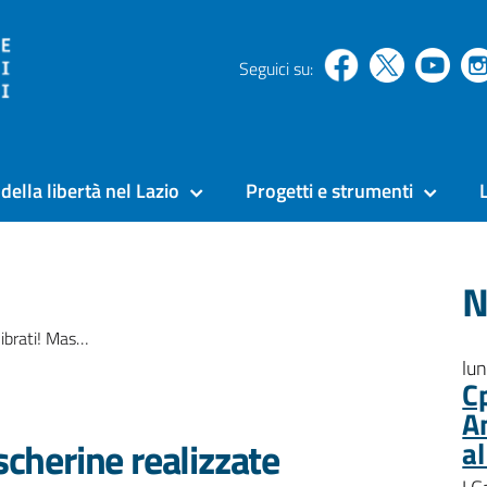
Seguici su:
della libertà nel Lazio
Progetti e strumenti
N
lle pazienti della Rems di Pontecorvo
lu
C
A
scherine realizzate
a