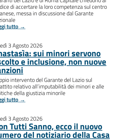
aranti del Lazio e di Roma Capitale chiedono al
dice di accertare la loro competenza sul centro
banese, messa in discussione dal Garante
zionale
ggi tutto →
nedì 3 Agosto 2026
nastasìa: sui minori servono
scolto e inclusione, non nuove
anzioni
pio intervento del Garante del Lazio sul
attito relativo all’imputabilità dei minori e alle
itiche della giustizia minorile
ggi tutto →
nedì 3 Agosto 2026
on Tutti Sanno, ecco il nuovo
umero del notiziario della Casa