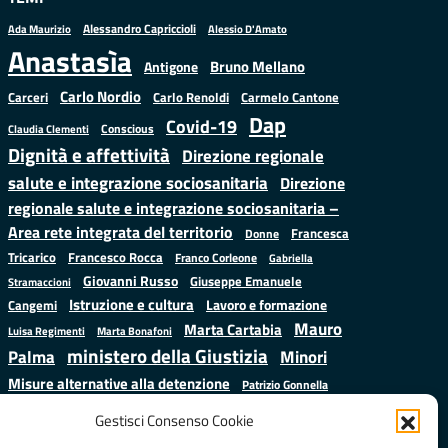
Alessandro Capriccioli
Alessio D'Amato
Ada Maurizio
Anastasìa
Bruno Mellano
Antigone
Carlo Nordio
Carlo Renoldi
Carmelo Cantone
Carceri
Dap
Covid-19
Conscious
Claudia Clementi
Dignità e affettività
Direzione regionale
salute e integrazione sociosanitaria
Direzione
regionale salute e integrazione sociosanitaria –
Area rete integrata del territorio
Francesca
Donne
Francesco Rocca
Tricarico
Franco Corleone
Gabriella
Giovanni Russo
Giuseppe Emanuele
Stramaccioni
Istruzione e cultura
Lavoro e formazione
Cangemi
Mauro
Marta Cartabia
Luisa Regimenti
Marta Bonafoni
ministero della Giustizia
Palma
Minori
Misure alternative alla detenzione
Patrizio Gonnella
Salute
Prap
Rebibbia
Regione Lazio
Roberto Monteforte
Gestisci Consenso Cookie
Samuele Ciambriello
Sergio
Sarah Grieco