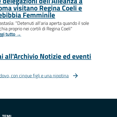
 delegazioni dell'Alleanza a
oma visitano Regina Coeli e
ebibbia Femminile
stasìa: "Detenuti all'aria aperta quando il sole
chia proprio nei cortili di Regina Coeli"
ggi tutto →
i all'Archivio Notizie ed eventi
dovo, con cinque figli e una nipotina
TEMI