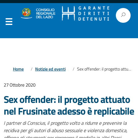
Home
Notizie ed eventi
Sex offender: il progetto attuato nel Frusinate adesso è replicabile
27 Ottobre 2020
Sex offender: il progetto attuato
nel Frusinate adesso è replicabile
I partner di Conscius, il progetto volto a ridurre e prevenire la
recidiva per gli autori di abuso sessuale e violenza domestica,
offrono gli strumenti per riproporre il modello in altri Paesi