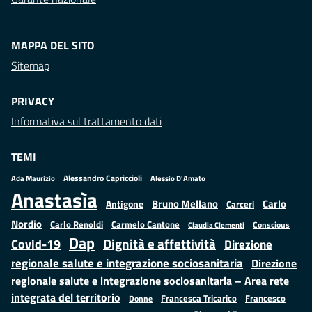
MAPPA DEL SITO
Sitemap
PRIVACY
Informativa sul trattamento dati
TEMI
Alessandro Capriccioli
Alessio D'Amato
Ada Maurizio
Anastasìa
Bruno Mellano
Carlo
Antigone
Carceri
Nordio
Carlo Renoldi
Carmelo Cantone
Conscious
Claudia Clementi
Dap
Dignità e affettività
Covid-19
Direzione
regionale salute e integrazione sociosanitaria
Direzione
regionale salute e integrazione sociosanitaria – Area rete
integrata del territorio
Francesco
Francesca Tricarico
Donne