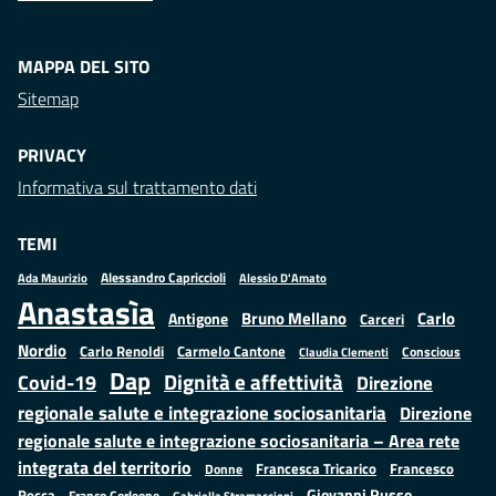
MAPPA DEL SITO
Sitemap
PRIVACY
Informativa sul trattamento dati
TEMI
Alessandro Capriccioli
Alessio D'Amato
Ada Maurizio
Anastasìa
Bruno Mellano
Carlo
Antigone
Carceri
Nordio
Carlo Renoldi
Carmelo Cantone
Conscious
Claudia Clementi
Dap
Dignità e affettività
Covid-19
Direzione
regionale salute e integrazione sociosanitaria
Direzione
regionale salute e integrazione sociosanitaria – Area rete
integrata del territorio
Francesco
Francesca Tricarico
Donne
Giovanni Russo
Rocca
Franco Corleone
Gabriella Stramaccioni