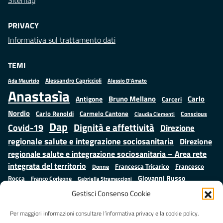
Sitemap
PRIVACY
Informativa sul trattamento dati
TEMI
Alessandro Capriccioli
Alessio D'Amato
Ada Maurizio
Anastasìa
Bruno Mellano
Carlo
Antigone
Carceri
Nordio
Carlo Renoldi
Carmelo Cantone
Conscious
Claudia Clementi
Dap
Dignità e affettività
Covid-19
Direzione
regionale salute e integrazione sociosanitaria
Direzione
regionale salute e integrazione sociosanitaria – Area rete
integrata del territorio
Francesco
Francesca Tricarico
Donne
Giovanni Russo
Rocca
Franco Corleone
Gabriella Stramaccioni
Istruzione e cultura
Lavoro e
Giuseppe Emanuele Cangemi
Gestisci Consenso Cookie
Mauro
Marta Cartabia
formazione
Luisa Regimenti
Marta Bonafoni
ministero della Giustizia
Per maggiori informazioni consultare l’informativa privacy e la cookie policy.
Palma
Minori
Misure