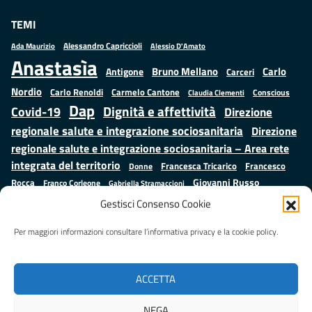
TEMI
Alessandro Capriccioli
Alessio D'Amato
Ada Maurizio
Anastasìa
Bruno Mellano
Carlo
Antigone
Carceri
Nordio
Carlo Renoldi
Carmelo Cantone
Conscious
Claudia Clementi
Dap
Dignità e affettività
Covid-19
Direzione
regionale salute e integrazione sociosanitaria
Direzione
regionale salute e integrazione sociosanitaria – Area rete
integrata del territorio
Francesco
Francesca Tricarico
Donne
Giovanni Russo
Rocca
Franco Corleone
Gabriella Stramaccioni
Istruzione e cultura
Lavoro e
Giuseppe Emanuele Cangemi
Gestisci Consenso Cookie
Mauro
Marta Cartabia
formazione
Luisa Regimenti
Marta Bonafoni
ministero della Giustizia
Per maggiori informazioni consultare l’informativa privacy e la cookie policy.
Palma
Minori
Misure
alternative alla detenzione
Prap
Patrizio Gonnella
Rebibbia
Salute
Samuele Ciambriello
Regione Lazio
Roberto Monteforte
ACCETTA
Situazione in numeri
Sergio Mattarella
Sarah Grieco
Valentina Calderone
NEGA
Stefano Anastasìa