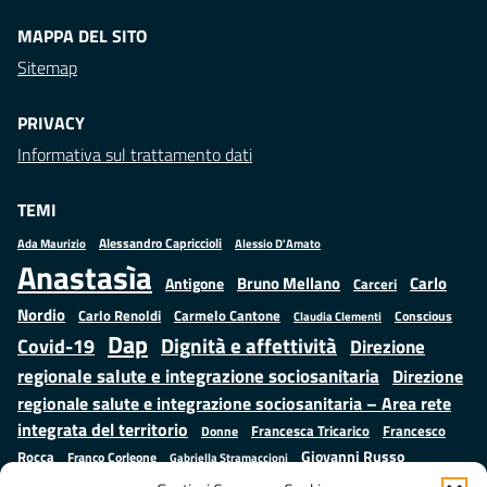
MAPPA DEL SITO
Sitemap
PRIVACY
Informativa sul trattamento dati
TEMI
Alessandro Capriccioli
Alessio D'Amato
Ada Maurizio
Anastasìa
Bruno Mellano
Carlo
Antigone
Carceri
Nordio
Carlo Renoldi
Carmelo Cantone
Conscious
Claudia Clementi
Dap
Dignità e affettività
Covid-19
Direzione
regionale salute e integrazione sociosanitaria
Direzione
regionale salute e integrazione sociosanitaria – Area rete
integrata del territorio
Francesco
Francesca Tricarico
Donne
Giovanni Russo
Rocca
Franco Corleone
Gabriella Stramaccioni
Istruzione e cultura
Lavoro e
Giuseppe Emanuele Cangemi