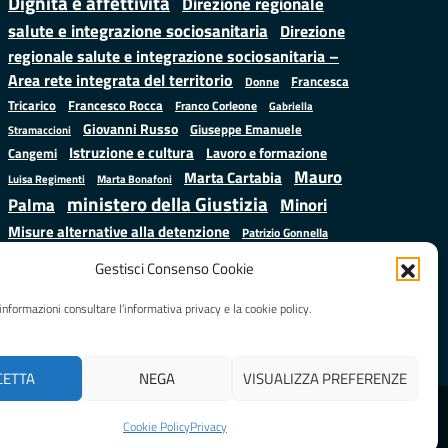
Dignità e affettività
Direzione regionale
salute e integrazione sociosanitaria
Direzione
regionale salute e integrazione sociosanitaria –
Area rete integrata del territorio
Francesca
Donne
Francesco Rocca
Tricarico
Franco Corleone
Gabriella
Giovanni Russo
Giuseppe Emanuele
Stramaccioni
Istruzione e cultura
Lavoro e formazione
Cangemi
Mauro
Marta Cartabia
Luisa Regimenti
Marta Bonafoni
ministero della Giustizia
Palma
Minori
Misure alternative alla detenzione
Patrizio Gonnella
Salute
Prap
Rebibbia
Regione Lazio
Roberto Monteforte
Gestisci Consenso Cookie
Samuele Ciambriello
Sergio
Sarah Grieco
Situazione in numeri
informazioni consultare l’informativa privacy e la cookie policy.
Mattarella
Stefano
Valentina Calderone
Anastasìa
CETTA
NEGA
VISUALIZZA PREFERENZE
Realizzato da
LAZIOcrea
Cookie Policy
Privacy