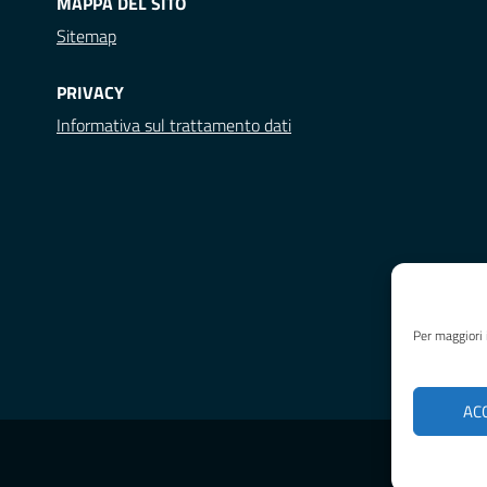
MAPPA DEL SITO
Sitemap
PRIVACY
Informativa sul trattamento dati
Per maggiori 
AC