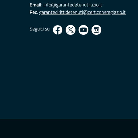
Email
:
info@garantedetenutilazio.it
Pec
:
garantedirittidetenuti@cert.consreglazio.it
Seguici su