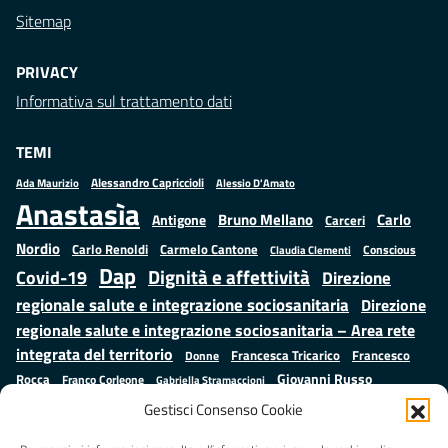
Sitemap
PRIVACY
Informativa sul trattamento dati
TEMI
Alessandro Capriccioli
Alessio D'Amato
Ada Maurizio
Anastasìa
Bruno Mellano
Carlo
Antigone
Carceri
Nordio
Carlo Renoldi
Carmelo Cantone
Conscious
Claudia Clementi
Dap
Dignità e affettività
Covid-19
Direzione
regionale salute e integrazione sociosanitaria
Direzione
regionale salute e integrazione sociosanitaria – Area rete
integrata del territorio
Francesco
Francesca Tricarico
Donne
Giovanni Russo
Rocca
Franco Corleone
Gabriella Stramaccioni
Istruzione e cultura
Lavoro e
Giuseppe Emanuele Cangemi
Gestisci Consenso Cookie
Mauro
Marta Cartabia
formazione
Luisa Regimenti
Marta Bonafoni