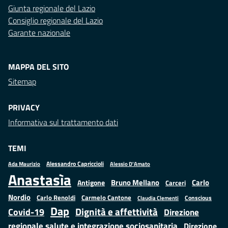
Giunta regionale del Lazio
Consiglio regionale del Lazio
Garante nazionale
MAPPA DEL SITO
Sitemap
PRIVACY
Informativa sul trattamento dati
TEMI
Alessandro Capriccioli
Alessio D'Amato
Ada Maurizio
Anastasìa
Bruno Mellano
Carlo
Antigone
Carceri
Nordio
Carlo Renoldi
Carmelo Cantone
Conscious
Claudia Clementi
Dap
Dignità e affettività
Covid-19
Direzione
regionale salute e integrazione sociosanitaria
Direzione