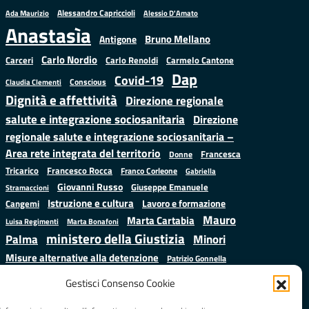
Alessandro Capriccioli
Alessio D'Amato
Ada Maurizio
Anastasìa
Bruno Mellano
Antigone
Carlo Nordio
Carlo Renoldi
Carmelo Cantone
Carceri
Dap
Covid-19
Conscious
Claudia Clementi
Dignità e affettività
Direzione regionale
salute e integrazione sociosanitaria
Direzione
regionale salute e integrazione sociosanitaria –
Area rete integrata del territorio
Francesca
Donne
Francesco Rocca
Tricarico
Franco Corleone
Gabriella
Giovanni Russo
Giuseppe Emanuele
Stramaccioni
Istruzione e cultura
Lavoro e formazione
Cangemi
Mauro
Marta Cartabia
Luisa Regimenti
Marta Bonafoni
ministero della Giustizia
Palma
Minori
Misure alternative alla detenzione
Patrizio Gonnella
Salute
Prap
Rebibbia
Regione Lazio
Roberto Monteforte
Gestisci Consenso Cookie
Samuele Ciambriello
Sergio
Sarah Grieco