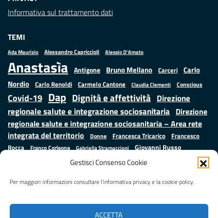
Informativa sul trattamento dati
TEMI
Alessandro Capriccioli
Alessio D'Amato
Ada Maurizio
Anastasìa
Bruno Mellano
Carlo
Antigone
Carceri
Nordio
Carlo Renoldi
Carmelo Cantone
Conscious
Claudia Clementi
Dap
Dignità e affettività
Covid-19
Direzione
regionale salute e integrazione sociosanitaria
Direzione
regionale salute e integrazione sociosanitaria – Area rete
integrata del territorio
Francesco
Francesca Tricarico
Donne
Giovanni Russo
Rocca
Franco Corleone
Gabriella Stramaccioni
Istruzione e cultura
Lavoro e
Giuseppe Emanuele Cangemi
Gestisci Consenso Cookie
Mauro
Marta Cartabia
formazione
Luisa Regimenti
Marta Bonafoni
ministero della Giustizia
Per maggiori informazioni consultare l’informativa privacy e la cookie policy.
Palma
Minori
Misure
alternative alla detenzione
Prap
Patrizio Gonnella
Rebibbia
Salute
Samuele Ciambriello
Regione Lazio
Roberto Monteforte
ACCETTA