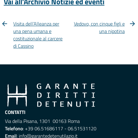
Vai all'Archivio Notizie ed eventi
Visita dell’Alleanza per
Vedovo, con cinque figli e
una pena umana e
una nipotina
costituzionale al carcere
di Cassino
CONTATTI
Via della Pisana, 1301 00163 Roma
Telefono
: +39 06.51686117 - 06.51531120
Email
:
info@garantedetenutilazio.it