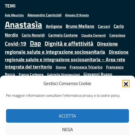
TEMI
Alessandro Capriccioli
Alessio D'Amato
Ada Maurizio
Anastasìa
Bruno Mellano
Carlo
Antigone
Carceri
Nordio
Carlo Renoldi
Carmelo Cantone
Conscious
Claudia Clementi
Dap
Dignità e affettività
Covid-19
Direzione
regionale salute e integrazione sociosanitaria
Direzione
regionale salute e integrazione sociosanitaria – Area rete
integrata del territorio
Francesco
Francesca Tricarico
Donne
Giovanni Russo
Rocca
Franco Corleone
Gabriella Stramaccioni
Istruzione e cultura
Lavoro e
Giuseppe Emanuele Cangemi
Gestisci Consenso Cookie
Mauro
Marta Cartabia
formazione
Luisa Regimenti
Marta Bonafoni
ministero della Giustizia
Per maggiori informazioni consultare l’informativa privacy e la cookie policy.
Palma
Minori
Misure
alternative alla detenzione
Prap
Patrizio Gonnella
Rebibbia
Salute
Samuele Ciambriello
Regione Lazio
Roberto Monteforte
ACCETTA
Situazione in numeri
Sergio Mattarella
Sarah Grieco
Valentina Calderone
NEGA
Stefano Anastasìa