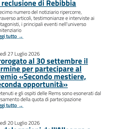
i reclusione di Rebibbia
decimo numero del notiziario ripercorre,
raverso articoli, testimonianze e interviste ai
tagonisti, i principali eventi nell'universo
itenziario
ggi tutto →
nedì 27 Luglio 2026
rorogato al 30 settembre il
ermine per partecipare al
remio «Secondo mestiere,
econda opportunità»
etenuti e gli ospiti delle Rems sono esonerati dal
rsamento della quota di partecipazione
ggi tutto →
nedì 20 Luglio 2026