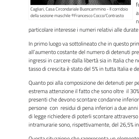
f
Cagliari, Casa Circondariale Buoncammino - Il corridoio
a
della sezione maschile ©Francesco Cocco/Contrasto
n
particolare interesse i numeri relativi alle durate
In primo luogo va sottolineato che in questo pr
all’aumento costante del numero di detenuti pre
ingressi in carcere dalla libertà sia in Italia che
tasso di crescita è stato del 5% in tutta Italia e d
Quanto poi alla composizione dei detenuti per pe
estrema attenzione il fatto che sono oltre il 30% i
presenti che devono scontare condanne inferiori 
persone con residui di pena inferiori a due anni
di legge richiedere di poterli scontare attravers
intramurarie sono, rispettivamente, del 26,5% in t
Questa situazione che rappresenta un elemento 