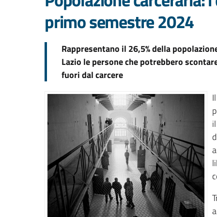
primo semestre 2024
Rappresentano il 26,5% della popolazione 
Lazio le persone che potrebbero scontare
fuori dal carcere
I
p
i
d
a
l
c
T
a