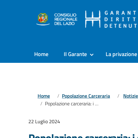
Home
Il Garante
La privazione 
Home
Popolazione Carceraria
Notizie
Popolazione carceraria: i dati del Dap relativi al primo semestre 2024
22 Luglio 2024
Popolazione carceraria: i 