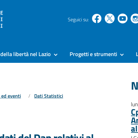
Seguici su:
della libertà nel Lazio
Progetti e strumenti
N
 ed eventi
Dati Statistici
lu
C
A
a
dati del Dap relativi al