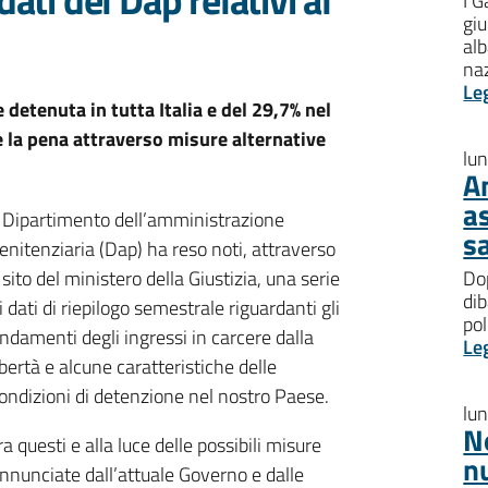
I G
giu
al
na
Le
detenuta in tutta Italia e del 29,7% nel
 la pena attraverso misure alternative
lu
A
a
l Dipartimento dell’amministrazione
s
enitenziaria (Dap) ha reso noti, attraverso
l sito del ministero della Giustizia, una serie
Dop
dib
i dati di riepilogo semestrale riguardanti gli
pol
ndamenti degli ingressi in carcere dalla
Le
ibertà e alcune caratteristiche delle
ondizioni di detenzione nel nostro Paese.
lu
N
ra questi e alla luce delle possibili misure
n
nnunciate dall’attuale Governo e dalle