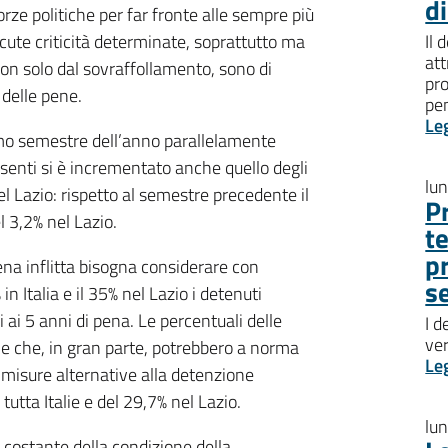
d
orze politiche per far fronte alle sempre più
cute criticità determinate, soprattutto ma
Il 
att
on solo dal sovraffollamento, sono di
pro
 delle pene.
pen
Le
imo semestre dell’anno parallelamente
senti si è incrementato anche quello degli
lu
 nel Lazio: rispetto al semestre precedente il
P
el 3,2% nel Lazio.
t
p
na inflitta bisogna considerare con
s
n Italia e il 35% nel Lazio i detenuti
ai 5 anni di pena. Le percentuali delle
I d
ve
 e che, in gran parte, potrebbero a norma
Le
o misure alternative alla detenzione
utta Italie e del 29,7% nel Lazio.
lu
costante della condizione della