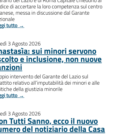
aranti del Lazio e di Roma Capitale chiedono al
dice di accertare la loro competenza sul centro
banese, messa in discussione dal Garante
zionale
ggi tutto →
nedì 3 Agosto 2026
nastasìa: sui minori servono
scolto e inclusione, non nuove
anzioni
pio intervento del Garante del Lazio sul
attito relativo all’imputabilità dei minori e alle
itiche della giustizia minorile
ggi tutto →
nedì 3 Agosto 2026
on Tutti Sanno, ecco il nuovo
umero del notiziario della Casa