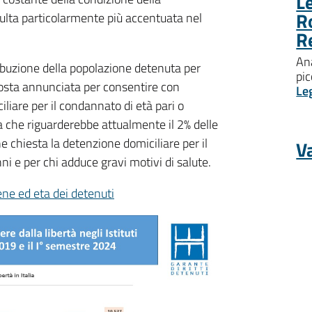
Le
R
ulta particolarmente più accentuata nel
R
Ana
ribuzione della popolazione detenuta per
pic
posta annunciata per consentire con
Le
iliare per il condannato di età pari o
ra che riguarderebbe attualmente il 2% delle
ne chiesta la detenzione domiciliare per il
Va
ni e per chi adduce gravi motivi di salute.
pene ed eta dei detenuti