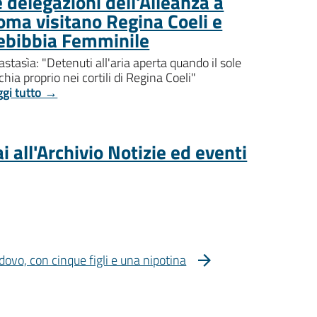
 delegazioni dell'Alleanza a
oma visitano Regina Coeli e
ebibbia Femminile
stasìa: "Detenuti all'aria aperta quando il sole
chia proprio nei cortili di Regina Coeli"
ggi tutto →
i all'Archivio Notizie ed eventi
dovo, con cinque figli e una nipotina