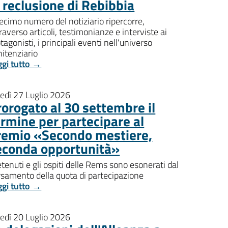
i reclusione di Rebibbia
decimo numero del notiziario ripercorre,
raverso articoli, testimonianze e interviste ai
tagonisti, i principali eventi nell'universo
itenziario
ggi tutto →
nedì 27 Luglio 2026
rorogato al 30 settembre il
ermine per partecipare al
remio «Secondo mestiere,
econda opportunità»
etenuti e gli ospiti delle Rems sono esonerati dal
rsamento della quota di partecipazione
ggi tutto →
nedì 20 Luglio 2026