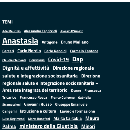
TEMI
Alessandro Capriccioli
Alessio D'Amato
Ada Maurizio
Anastasìa
Bruno Mellano
Antigone
Carlo Nordio
Carlo Renoldi
Carmelo Cantone
Carceri
Dap
Covid-19
Conscious
Claudia Clementi
Dignità e affettività
Direzione regionale
salute e integrazione sociosanitaria
Direzione
regionale salute e integrazione sociosanitaria –
Area rete integrata del territorio
Francesca
Donne
Francesco Rocca
Tricarico
Franco Corleone
Gabriella
Giovanni Russo
Giuseppe Emanuele
Stramaccioni
Istruzione e cultura
Lavoro e formazione
Cangemi
Mauro
Marta Cartabia
Luisa Regimenti
Marta Bonafoni
ministero della Giustizia
Palma
Minori