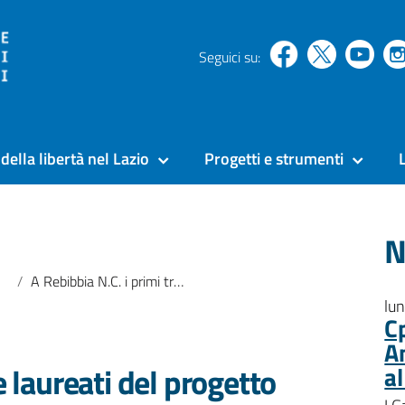
Seguici su:
della libertà nel Lazio
Progetti e strumenti
N
A Rebibbia N.C. i primi tre laureati del progetto “Università in carcere con teledidattica”
lu
C
A
e laureati del progetto
a