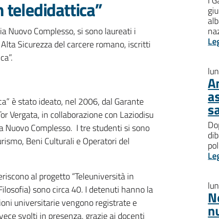
I G
n teledidattica”
giu
al
ia Nuovo Complesso, si sono laureati i
na
Le
i Alta Sicurezza del carcere romano, iscritti
ca”.
lu
A
a
ica” è stato ideato, nel 2006, dal Garante
s
Tor Vergata, in collaborazione con Laziodisu
Dop
bia Nuovo Complesso. I tre studenti si sono
dib
urismo, Beni Culturali e Operatori del
pol
Le
deriscono al progetto “Teleuniversità in
lu
ilosofia) sono circa 40. I detenuti hanno la
N
ezioni universitarie vengono registrate e
n
vece svolti in presenza, grazie ai docenti