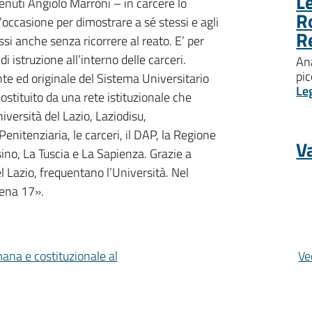
Le
enuti Angiolo Marroni – in carcere lo
R
’occasione per dimostrare a sé stessi e agli
R
ssi anche senza ricorrere al reato. E’ per
 istruzione all’interno delle carceri.
Ana
pic
nte ed originale del Sistema Universitario
Le
ostituito da una rete istituzionale che
versità del Lazio, Laziodisu,
nitenziaria, le carceri, il DAP, la Regione
Va
ino, La Tuscia e La Sapienza. Grazie a
l Lazio, frequentano l’Università. Nel
ppena 17».
mana e costituzionale al
Ve