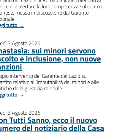
aranti del Lazio e di Roma Capitale chiedono al
dice di accertare la loro competenza sul centro
banese, messa in discussione dal Garante
zionale
ggi tutto →
nedì 3 Agosto 2026
nastasìa: sui minori servono
scolto e inclusione, non nuove
anzioni
pio intervento del Garante del Lazio sul
attito relativo all’imputabilità dei minori e alle
itiche della giustizia minorile
ggi tutto →
nedì 3 Agosto 2026
on Tutti Sanno, ecco il nuovo
umero del notiziario della Casa