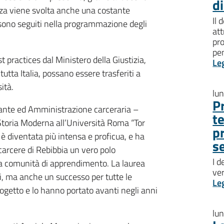
d
nza viene svolta anche una costante
Il 
ti sono seguiti nella programmazione degli
att
pro
pen
t practices dal Ministero della Giustizia,
Le
 tutta Italia, possano essere trasferiti a
ità.
lu
P
arante ed Amministrazione carceraria –
t
Storia Moderna all’Università Roma “Tor
p
 è diventata più intensa e proficua, e ha
s
 carcere di Rebibbia un vero polo
I d
una comunità di apprendimento. La laurea
ve
i, ma anche un successo per tutte le
Le
rogetto e lo hanno portato avanti negli anni
lu