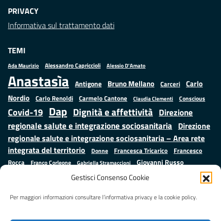
PRIVACY
Informativa sul trattamento dati
TEMI
Alessandro Capriccioli
Alessio D'Amato
Ada Maurizio
Anastasìa
Bruno Mellano
Carlo
Antigone
Carceri
Nordio
Carlo Renoldi
Carmelo Cantone
Conscious
Claudia Clementi
Dap
Dignità e affettività
Covid-19
Direzione
regionale salute e integrazione sociosanitaria
Direzione
regionale salute e integrazione sociosanitaria – Area rete
integrata del territorio
Francesco
Francesca Tricarico
Donne
Giovanni Russo
Rocca
Franco Corleone
Gabriella Stramaccioni
Istruzione e cultura
Lavoro e
Giuseppe Emanuele Cangemi
Gestisci Consenso Cookie
Mauro
Marta Cartabia
formazione
Luisa Regimenti
Marta Bonafoni
ministero della Giustizia
Per maggiori informazioni consultare l’informativa privacy e la cookie policy.
Palma
Minori
Misure
alternative alla detenzione
Prap
Patrizio Gonnella
Rebibbia