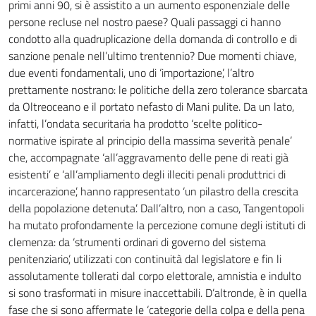
primi anni 90, si è assistito a un aumento esponenziale delle
persone recluse nel nostro paese? Quali passaggi ci hanno
condotto alla quadruplicazione della domanda di controllo e di
sanzione penale nell’ultimo trentennio? Due momenti chiave,
due eventi fondamentali, uno di ‘importazione’, l’altro
prettamente nostrano: le politiche della zero tolerance sbarcata
da Oltreoceano e il portato nefasto di Mani pulite. Da un lato,
infatti, l’ondata securitaria ha prodotto ‘scelte politico-
normative ispirate al principio della massima severità penale’
che, accompagnate ‘all’aggravamento delle pene di reati già
esistenti’ e ‘all’ampliamento degli illeciti penali produttrici di
incarcerazione’, hanno rappresentato ‘un pilastro della crescita
della popolazione detenuta’. Dall’altro, non a caso, Tangentopoli
ha mutato profondamente la percezione comune degli istituti di
clemenza: da ‘strumenti ordinari di governo del sistema
penitenziario’, utilizzati con continuità dal legislatore e fin li
assolutamente tollerati dal corpo elettorale, amnistia e indulto
si sono trasformati in misure inaccettabili. D’altronde, è in quella
fase che si sono affermate le ‘categorie della colpa e della pena