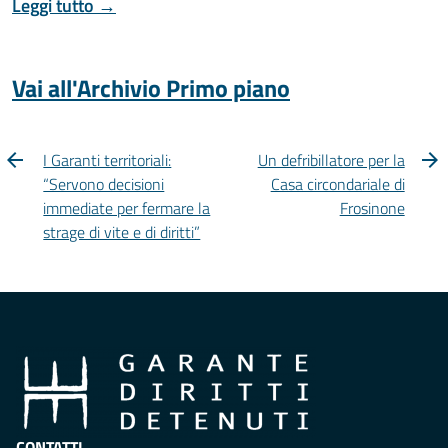
Leggi tutto →
Vai all'Archivio Primo piano
I Garanti territoriali:
Un defribillatore per la
“Servono decisioni
Casa circondariale di
immediate per fermare la
Frosinone
strage di vite e di diritti”
CONTATTI