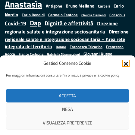
Anastasìa
Bruno Mellano
Carlo
Antigone
Carceri
Nordio
Carlo Renoldi
Carmelo Cantone
Conscious
Claudia Clementi
Dap
Dignità e affettività
Covid-19
Direzione
regionale salute e integrazione sociosanitaria
Direzione
regionale salute e integrazione sociosanitaria – Area rete
integrata del territorio
Francesco
Francesca Tricarico
Donne
Giovanni Russo
Rocca
Franco Corleone
Gabriella Stramaccioni
Istruzione e cultura
Lavoro e
Giuseppe Emanuele Cangemi
Gestisci Consenso Cookie
Mauro
Marta Cartabia
formazione
Luisa Regimenti
Marta Bonafoni
ministero della Giustizia
Per maggiori informazioni consultare l’informativa privacy e la cookie policy.
Palma
Minori
Misure
alternative alla detenzione
Prap
Patrizio Gonnella
Rebibbia
Salute
Samuele Ciambriello
Regione Lazio
Roberto Monteforte
ACCETTA
Situazione in numeri
Sergio Mattarella
Sarah Grieco
Valentina Calderone
NEGA
Stefano Anastasìa
VISUALIZZA PREFERENZE
Realizzato da
LAZIOcrea