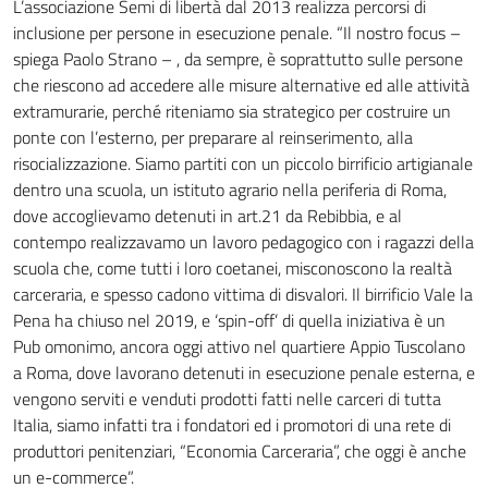
L’associazione Semi di libertà dal 2013 realizza percorsi di
inclusione per persone in esecuzione penale. “Il nostro focus –
spiega Paolo Strano – , da sempre, è soprattutto sulle persone
che riescono ad accedere alle misure alternative ed alle attività
extramurarie, perché riteniamo sia strategico per costruire un
ponte con l’esterno, per preparare al reinserimento, alla
risocializzazione. Siamo partiti con un piccolo birrificio artigianale
dentro una scuola, un istituto agrario nella periferia di Roma,
dove accoglievamo detenuti in art.21 da Rebibbia, e al
contempo realizzavamo un lavoro pedagogico con i ragazzi della
scuola che, come tutti i loro coetanei, misconoscono la realtà
carceraria, e spesso cadono vittima di disvalori. Il birrificio Vale la
Pena ha chiuso nel 2019, e ‘spin-off’ di quella iniziativa è un
Pub omonimo, ancora oggi attivo nel quartiere Appio Tuscolano
a Roma, dove lavorano detenuti in esecuzione penale esterna, e
vengono serviti e venduti prodotti fatti nelle carceri di tutta
Italia, siamo infatti tra i fondatori ed i promotori di una rete di
produttori penitenziari, “Economia Carceraria”, che oggi è anche
un e-commerce”.