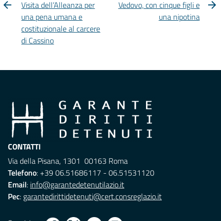
Visita dell’Alleanza per
Vedovo, con cinque figli e
una pena umana e
una nipotina
costituzionale al carcere
di Cassino
CONTATTI
Via della Pisana, 1301 00163 Roma
Telefono
: +39 06.51686117 - 06.51531120
Email
:
info@garantedetenutilazio.it
Pec
:
garantedirittidetenuti@cert.consreglazio.it