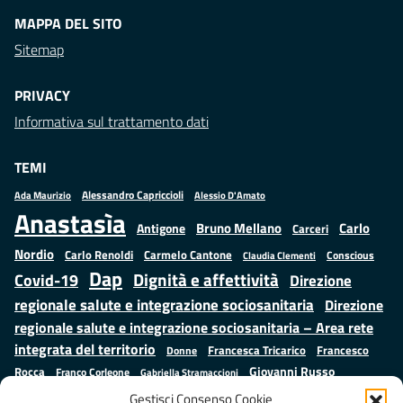
MAPPA DEL SITO
Sitemap
PRIVACY
Informativa sul trattamento dati
TEMI
Alessandro Capriccioli
Alessio D'Amato
Ada Maurizio
Anastasìa
Bruno Mellano
Carlo
Antigone
Carceri
Nordio
Carlo Renoldi
Carmelo Cantone
Conscious
Claudia Clementi
Dap
Dignità e affettività
Covid-19
Direzione
regionale salute e integrazione sociosanitaria
Direzione
regionale salute e integrazione sociosanitaria – Area rete
integrata del territorio
Francesco
Francesca Tricarico
Donne
Giovanni Russo
Rocca
Franco Corleone
Gabriella Stramaccioni
Istruzione e cultura
Lavoro e
Giuseppe Emanuele Cangemi
Gestisci Consenso Cookie