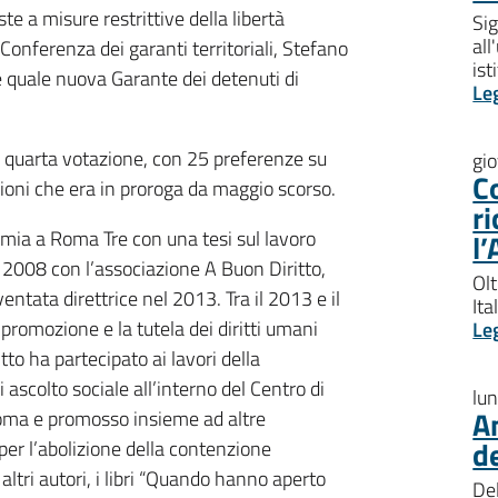
te a misure restrittive della libertà
Sig
all
Conferenza dei garanti territoriali, Stefano
ist
e quale nuova Garante dei detenuti di
Le
la quarta votazione, con 25 preferenze su
gi
Co
ioni che era in proroga da maggio scorso.
ri
omia a Roma Tre con una tesi sul lavoro
l’
al 2008 con l’associazione A Buon Diritto,
Olt
entata direttrice nel 2013. Tra il 2013 e il
Ita
romozione e la tutela dei diritti umani
Le
to ha partecipato ai lavori della
ascolto sociale all’interno del Centro di
lu
An
Roma e promosso insieme ad altre
de
per l’abolizione della contenzione
altri autori, i libri “Quando hanno aperto
Del