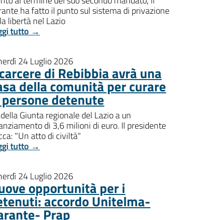
nto al termine del suo secondo mandato, il
ante ha fatto il punto sul sistema di privazione
la libertà nel Lazio
ggi tutto →
nerdì 24 Luglio 2026
l carcere di Rebibbia avrà una
asa della comunità per curare
e persone detenute
della Giunta regionale del Lazio a un
anziamento di 3,6 milioni di euro. Il presidente
ca: "Un atto di civiltà"
ggi tutto →
nerdì 24 Luglio 2026
uove opportunità per i
etenuti: accordo Unitelma-
arante- Prap