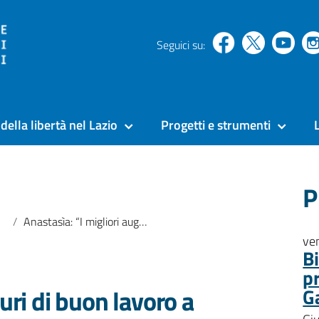
Seguici su:
della libertà nel Lazio
Progetti e strumenti
P
Anastasìa: “I migliori auguri di buon lavoro a Valentina Calderone, nuova Garante di Roma Capitale”
ve
B
p
uri di buon lavoro a
G