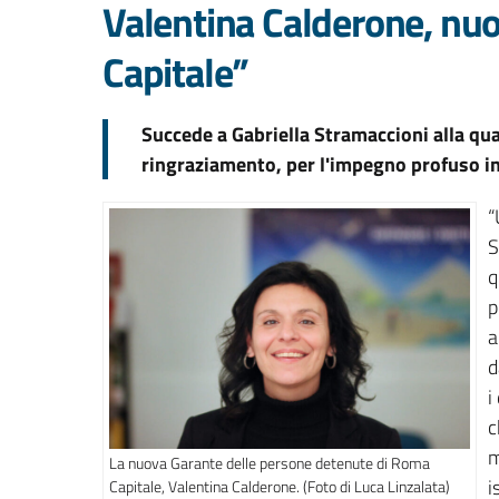
Valentina Calderone, nu
Capitale”
Succede a Gabriella Stramaccioni alla qua
ringraziamento, per l'impegno profuso in q
“
S
q
p
a
d
i
c
m
La nuova Garante delle persone detenute di Roma
i
Capitale, Valentina Calderone. (Foto di Luca Linzalata)