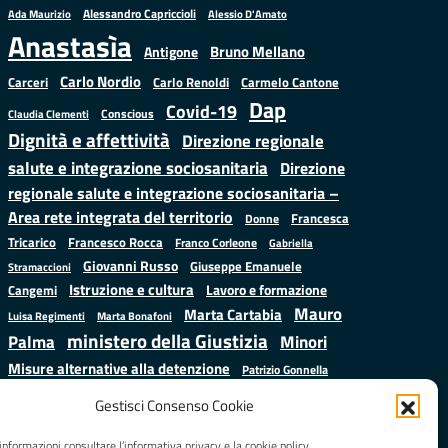
Alessandro Capriccioli
Alessio D'Amato
Ada Maurizio
Anastasìa
Bruno Mellano
Antigone
Carlo Nordio
Carlo Renoldi
Carmelo Cantone
Carceri
Dap
Covid-19
Conscious
Claudia Clementi
Dignità e affettività
Direzione regionale
salute e integrazione sociosanitaria
Direzione
regionale salute e integrazione sociosanitaria –
Area rete integrata del territorio
Francesca
Donne
Francesco Rocca
Tricarico
Franco Corleone
Gabriella
Giovanni Russo
Giuseppe Emanuele
Stramaccioni
Istruzione e cultura
Lavoro e formazione
Cangemi
Mauro
Marta Cartabia
Luisa Regimenti
Marta Bonafoni
ministero della Giustizia
Palma
Minori
Misure alternative alla detenzione
Patrizio Gonnella
Salute
Prap
Rebibbia
Regione Lazio
Roberto Monteforte
Gestisci Consenso Cookie
Samuele Ciambriello
Sergio
Sarah Grieco
Situazione in numeri
informazioni consultare l’informativa privacy e la cookie policy.