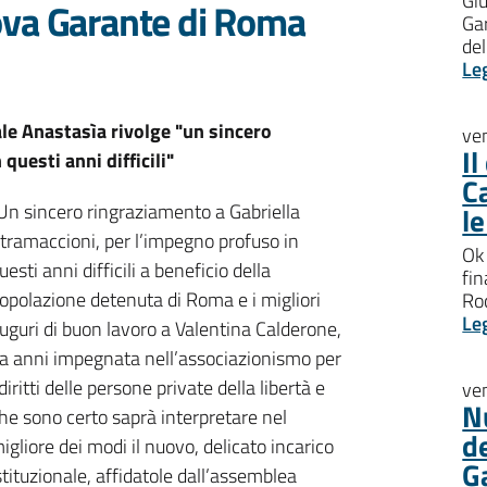
Giu
ova Garante di Roma
Gar
del
Le
le Anastasìa rivolge "un sincero
ve
I
uesti anni difficili"
C
Un sincero ringraziamento a Gabriella
l
tramaccioni, per l’impegno profuso in
Ok 
uesti anni difficili a beneficio della
fin
opolazione detenuta di Roma e i migliori
Roc
Le
uguri di buon lavoro a Valentina Calderone,
a anni impegnata nell’associazionismo per
 diritti delle persone private della libertà e
ve
N
he sono certo saprà interpretare nel
d
igliore dei modi il nuovo, delicato incarico
G
stituzionale, affidatole dall’assemblea