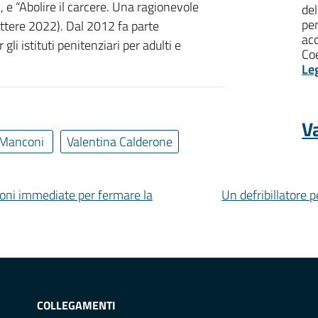
), e “Abolire il carcere. Una ragionevole
del
pen
lettere 2022). Dal 2012 fa parte
ac
li istituti penitenziari per adulti e
Coe
Le
Va
 Manconi
Valentina Calderone
isioni immediate per fermare la
Un defribillatore p
COLLEGAMENTI