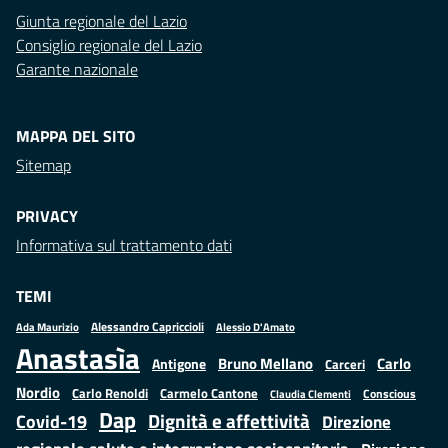
Giunta regionale del Lazio
Consiglio regionale del Lazio
Garante nazionale
MAPPA DEL SITO
Sitemap
PRIVACY
Informativa sul trattamento dati
TEMI
Alessandro Capriccioli
Alessio D'Amato
Ada Maurizio
Anastasìa
Bruno Mellano
Carlo
Antigone
Carceri
Nordio
Carlo Renoldi
Carmelo Cantone
Conscious
Claudia Clementi
Dap
Dignità e affettività
Covid-19
Direzione