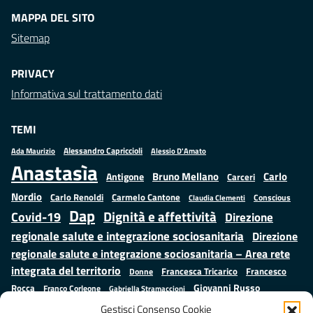
MAPPA DEL SITO
Sitemap
PRIVACY
Informativa sul trattamento dati
TEMI
Alessandro Capriccioli
Alessio D'Amato
Ada Maurizio
Anastasìa
Bruno Mellano
Carlo
Antigone
Carceri
Nordio
Carlo Renoldi
Carmelo Cantone
Conscious
Claudia Clementi
Dap
Dignità e affettività
Covid-19
Direzione
regionale salute e integrazione sociosanitaria
Direzione
regionale salute e integrazione sociosanitaria – Area rete
integrata del territorio
Francesco
Francesca Tricarico
Donne
Giovanni Russo
Rocca
Franco Corleone
Gabriella Stramaccioni
Istruzione e cultura
Lavoro e
Giuseppe Emanuele Cangemi
Gestisci Consenso Cookie