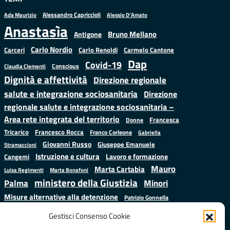
Alessandro Capriccioli
Alessio D'Amato
Ada Maurizio
Anastasìa
Bruno Mellano
Antigone
Carlo Nordio
Carlo Renoldi
Carmelo Cantone
Carceri
Dap
Covid-19
Conscious
Claudia Clementi
Dignità e affettività
Direzione regionale
salute e integrazione sociosanitaria
Direzione
regionale salute e integrazione sociosanitaria –
Area rete integrata del territorio
Francesca
Donne
Francesco Rocca
Tricarico
Franco Corleone
Gabriella
Giovanni Russo
Giuseppe Emanuele
Stramaccioni
Istruzione e cultura
Lavoro e formazione
Cangemi
Mauro
Marta Cartabia
Luisa Regimenti
Marta Bonafoni
ministero della Giustizia
Palma
Minori
Misure alternative alla detenzione
Patrizio Gonnella
Salute
Prap
Rebibbia
Regione Lazio
Roberto Monteforte
Gestisci Consenso Cookie
Samuele Ciambriello
Sergio
Sarah Grieco