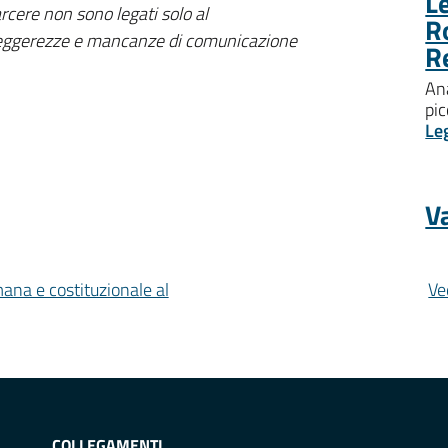
Le
rcere non sono legati solo al
R
, leggerezze e mancanze di comunicazione
R
Ana
pic
Le
Va
mana e costituzionale al
Ve
COLLEGAMENTI