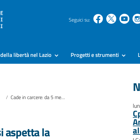
Seguici su:
della libertà nel Lazio
Progetti e strumenti
N
Cade in carcere: da 5 mesi aspetta la fisioterapia
lu
C
A
i aspetta la
a