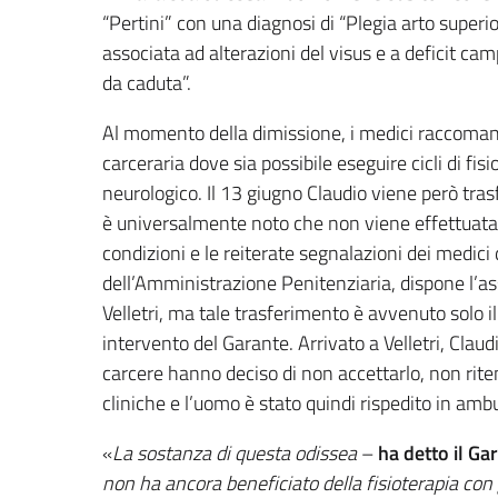
“Pertini” con una diagnosi di “Plegia arto superio
associata ad alterazioni del visus e a deficit ca
da caduta”.
Al momento della dimissione, i medici raccomand
carceraria dove sia possibile eseguire cicli di fis
neurologico. Il 13 giugno Claudio viene però tras
è universalmente noto che non viene effettuata la 
condizioni e le reiterate segnalazioni dei medici
dell’Amministrazione Penitenziaria, dispone l’a
Velletri, ma tale trasferimento è avvenuto solo i
intervento del Garante. Arrivato a Velletri, Claud
carcere hanno deciso di non accettarlo, non rite
cliniche e l’uomo è stato quindi rispedito in amb
«
La sostanza di questa odissea
–
ha detto il Ga
non ha ancora beneficiato della fisioterapia con gr