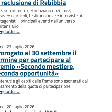
i reclusione di Rebibbia
decimo numero del notiziario ripercorre,
raverso articoli, testimonianze e interviste ai
tagonisti, i principali eventi nell'universo
itenziario
ggi tutto →
nedì 27 Luglio 2026
rorogato al 30 settembre il
ermine per partecipare al
remio «Secondo mestiere,
econda opportunità»
etenuti e gli ospiti delle Rems sono esonerati dal
rsamento della quota di partecipazione
ggi tutto →
nedì 20 Luglio 2026