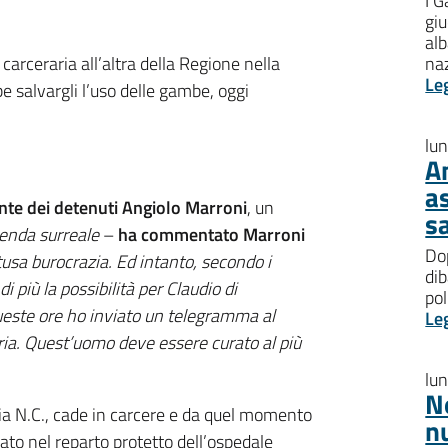
I G
giu
al
carceraria all’altra della Regione nella
na
Le
be salvargli l’uso delle gambe, oggi
lu
A
a
nte dei detenuti Angiolo Marroni
, un
s
enda surreale
–
ha commentato Marroni
Dop
usa burocrazia. Ed intanto, secondo i
dib
 più la possibilità per Claudio di
pol
queste ore ho inviato un telegramma al
Le
ia. Quest’uomo deve essere curato al più
lu
N
bia N.C., cade in carcere e da quel momento
n
rato nel reparto protetto dell’ospedale