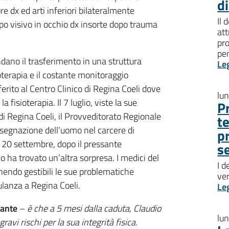
d
re dx ed arti inferiori bilateralmente
Il 
mpo visivo in occhio dx insorte dopo trauma
att
pro
pen
ano il trasferimento in una struttura
Le
ioterapia e il costante monitoraggio
ferito al Centro Clinico di Regina Coeli dove
lu
fisioterapia. Il 7 luglio, viste la sue
P
 di Regina Coeli, il Provveditorato Regionale
t
ssegnazione dell’uomo nel carcere di
p
l 20 settembre, dopo il pressante
s
io ha trovato un’altra sorpresa. I medici del
I d
nendo gestibili le sue problematiche
ve
ulanza a Regina Coeli.
Le
rante
–
è che a 5 mesi dalla caduta, Claudio
lu
avi rischi per la sua integrità fisica.