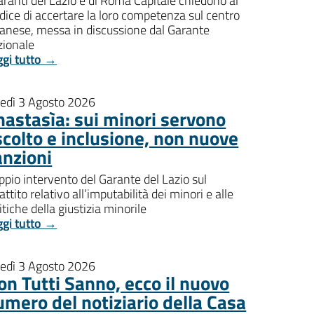
aranti del Lazio e di Roma Capitale chiedono al
dice di accertare la loro competenza sul centro
banese, messa in discussione dal Garante
zionale
ggi tutto →
nedì 3 Agosto 2026
nastasìa: sui minori servono
scolto e inclusione, non nuove
anzioni
pio intervento del Garante del Lazio sul
attito relativo all’imputabilità dei minori e alle
itiche della giustizia minorile
ggi tutto →
nedì 3 Agosto 2026
on Tutti Sanno, ecco il nuovo
umero del notiziario della Casa