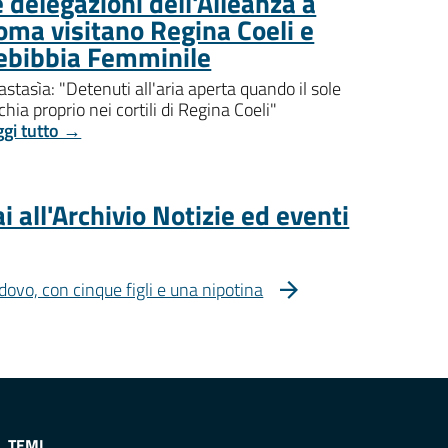
 delegazioni dell'Alleanza a
oma visitano Regina Coeli e
ebibbia Femminile
stasìa: "Detenuti all'aria aperta quando il sole
chia proprio nei cortili di Regina Coeli"
ggi tutto →
i all'Archivio Notizie ed eventi
dovo, con cinque figli e una nipotina
TEMI