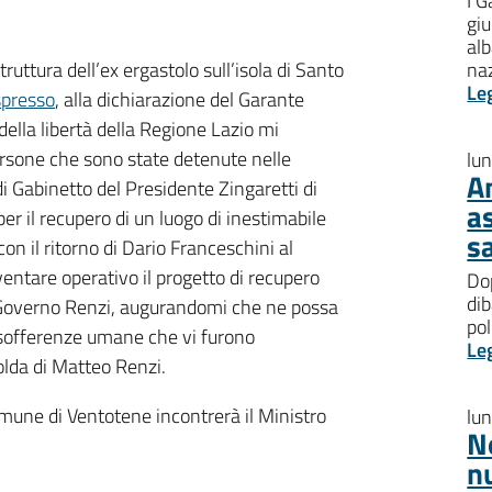
I G
giu
al
ruttura dell’ex ergastolo sull’isola di Santo
na
Le
Espresso
, alla dichiarazione del Garante
ella libertà della Regione Lazio mi
rsone che sono state detenute nelle
lu
A
di Gabinetto del Presidente Zingaretti di
a
per il recupero di un luogo di inestimabile
s
con il ritorno di Dario Franceschini al
ventare operativo il progetto di recupero
Dop
dib
l Governo Renzi, augurandomi che ne possa
pol
 sofferenze umane che vi furono
Le
polda di Matteo Renzi.
mune di Ventotene incontrerà il Ministro
lu
N
n