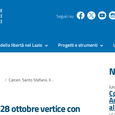
Seguici su:
della libertà nel Lazio
Progetti e strumenti
N
Carceri. Santo Stefano. Il 28 ottobre vertice con il Ministro Franceschini
lu
C
A
 28 ottobre vertice con
a