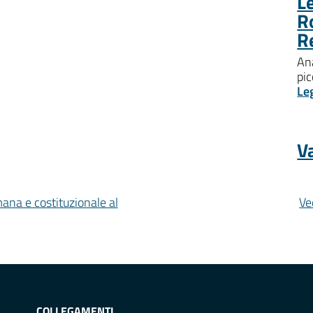
Le
R
R
Ana
pic
Le
Va
mana e costituzionale al
Ve
COLLEGAMENTI