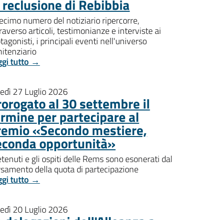
i reclusione di Rebibbia
decimo numero del notiziario ripercorre,
raverso articoli, testimonianze e interviste ai
tagonisti, i principali eventi nell'universo
itenziario
ggi tutto →
nedì 27 Luglio 2026
rorogato al 30 settembre il
ermine per partecipare al
remio «Secondo mestiere,
econda opportunità»
etenuti e gli ospiti delle Rems sono esonerati dal
rsamento della quota di partecipazione
ggi tutto →
nedì 20 Luglio 2026