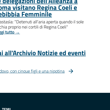
 delegazioni dell'Alleanza a
oma visitano Regina Coeli e
ebibbia Femminile
stasìa: "Detenuti all'aria aperta quando il sole
chia proprio nei cortili di Regina Coeli"
ggi tutto →
i all'Archivio Notizie ed eventi
dovo, con cinque figli e una nipotina
TEMI