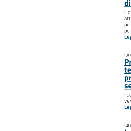
d
Il 
att
pro
pen
Le
lu
P
t
p
s
I d
ve
Le
lu