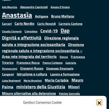
Alessandro Capriccioli
Alessio D'Amato
Ada Maurizio
Anastasìa
Bruno Mellano
Antigone
Carlo Nordio
Carlo Renoldi
Carmelo Cantone
Carceri
Dap
Covid-19
Conscious
Claudia Clementi
Dignità e affettività
Direzione regionale
salute e integrazione sociosanitaria
Direzione
regionale salute e integrazione sociosanitaria –
Area rete integrata del territorio
Francesca
Donne
Francesco Rocca
Tricarico
Franco Corleone
Gabriella
Giovanni Russo
Giuseppe Emanuele
Stramaccioni
Istruzione e cultura
Lavoro e formazione
Cangemi
Mauro
Marta Cartabia
Luisa Regimenti
Marta Bonafoni
ministero della Giustizia
Palma
Minori
Misure alternative alla detenzione
Patrizio Gonnella
Salute
Prap
Rebibbia
Regione Lazio
Roberto Monteforte
Gestisci Consenso Cookie
Samuele Ciambriello
Sergio
Sarah Grieco