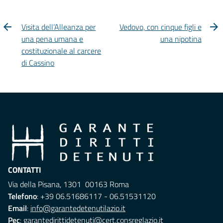
Visita dell’Alleanza per
Vedovo, con cinque figli e
una pena umana e
una nipotina
costituzionale al carcere
di Cassino
CONTATTI
Via della Pisana, 1301 00163 Roma
Telefono
: +39 06.51686117 - 06.51531120
Email
:
info@garantedetenutilazio.it
Pec
:
garantedirittidetenuti@cert.consreglazio.it