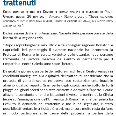
trattenuti
Chiusi quattro settori del Centro di permanenza per il rimpatrio di Ponte
Galeria, liberati 28 trattenuti
. Anastasìa (Garante Lazio): “Grazie all’azione
congiunta di enti e istituzioni diverse, sanate le criticità più gravi, ma molto resta
ancora da fare”.
Dichiarazione di Stefano Anastasìa, Garante delle persone private della
libertà della Regione Lazio.
“Dopo i sopralluoghi del mio ufficio e dei consiglieri regionali Bonafoni e
Capriccioli, ieri pomeriggio il Garante nazionale ha incontrato la
Prefetta di Roma e in serata ventotto delle ottantacinque persone
trattenute nel settore maschile del Centro di permanenza per il
rimpatrio di Ponte Galeria sono state liberate.
Da qualche giorno gran parte del settore maschile del Centro versava in
condizioni inadeguate alla ospitalità dei trattenuti, considerato che la
protesta di venerdì scorso ne aveva reso sostanzialmente inagibile
almeno quattro reparti. Gran parte degli ospiti, anche sotto le forti
piogge dei giorni scorsi sono stati costretti a dormire all’aperto. Grazie
all’azione congiunta di enti e istituzioni diverse, a partire dalla Clinica
legale sull’immigrazione dell’Università di Roma Tre, che per prima ha
ricevuto la denuncia dei trattenuti e me la ha segnalata, è stato
possibile affrontare le criticità più gravi, ma ancora molto resta da fare,
in modo particolare sulle cause della protesta, a partire dalla