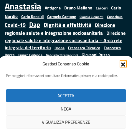
Anastasìa
Bruno Mellano
Carlo
Antigone
Carceri
Nordio
Carlo Renoldi
Carmelo Cantone
Conscious
Claudia Clementi
Dap
Dignità e affettività
Covid-19
Direzione
regionale salute e integrazione sociosanitaria
Direzione
regionale salute e integrazione sociosanitaria – Area rete
integrata del territorio
Francesco
Francesca Tricarico
Donne
Giovanni Russo
Rocca
Franco Corleone
Gabriella Stramaccioni
Istruzione e cultura
Lavoro e
Giuseppe Emanuele Cangemi
Gestisci Consenso Cookie
Mauro
Marta Cartabia
formazione
Luisa Regimenti
Marta Bonafoni
ministero della Giustizia
Per maggiori informazioni consultare l’informativa privacy e la cookie policy.
Palma
Minori
Misure
alternative alla detenzione
Prap
Patrizio Gonnella
Rebibbia
Salute
Samuele Ciambriello
Regione Lazio
Roberto Monteforte
ACCETTA
Situazione in numeri
Sergio Mattarella
Sarah Grieco
Valentina Calderone
NEGA
Stefano Anastasìa
VISUALIZZA PREFERENZE