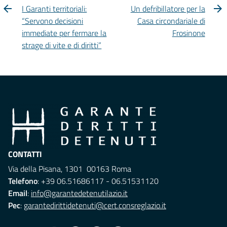
I Garanti territoriali:
Un defribillatore per la
“Servono decisioni
Casa circondariale di
immediate per fermare la
Frosinone
strage di vite e di diritti”
CONTATTI
Via della Pisana, 1301 00163 Roma
Telefono
: +39 06.51686117 - 06.51531120
Email
:
info@garantedetenutilazio.it
Pec
:
garantedirittidetenuti@cert.consreglazio.it