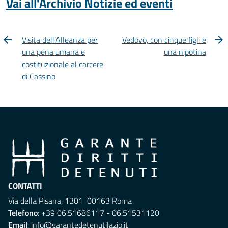
Vai all'Archivio Notizie ed eventi
Visita dell’Alleanza per
Vedovo, con cinque figli e
una pena umana e
una nipotina
costituzionale al carcere
di Cassino
CONTATTI
Via della Pisana, 1301 00163 Roma
Telefono
: +39 06.51686117 - 06.51531120
Email
:
info@garantedetenutilazio.it