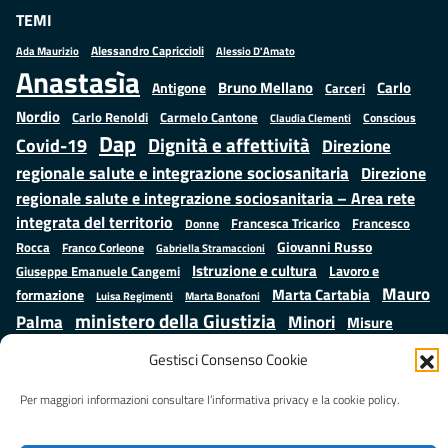
TEMI
Alessandro Capriccioli
Alessio D'Amato
Ada Maurizio
Anastasìa
Bruno Mellano
Carlo
Antigone
Carceri
Nordio
Carlo Renoldi
Carmelo Cantone
Conscious
Claudia Clementi
Dap
Dignità e affettività
Covid-19
Direzione
regionale salute e integrazione sociosanitaria
Direzione
regionale salute e integrazione sociosanitaria – Area rete
integrata del territorio
Francesco
Francesca Tricarico
Donne
Giovanni Russo
Rocca
Franco Corleone
Gabriella Stramaccioni
Istruzione e cultura
Lavoro e
Giuseppe Emanuele Cangemi
Mauro
Marta Cartabia
formazione
Luisa Regimenti
Marta Bonafoni
ministero della Giustizia
Palma
Minori
Misure
alternative alla detenzione
Prap
Patrizio Gonnella
Rebibbia
Gestisci Consenso Cookie
Salute
Samuele Ciambriello
Regione Lazio
Roberto Monteforte
Situazione in numeri
Per maggiori informazioni consultare l’informativa privacy e la cookie policy.
Sergio Mattarella
Sarah Grieco
Valentina Calderone
Stefano Anastasìa