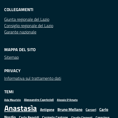
COLLEGAMENTI
Giunta regionale del Lazio
Consiglio regionale del Lazio
Garante nazionale
MAPPA DEL SITO
Sitemap
PRIVACY
Informativa sul trattamento dati
TEMI
Alessandro Capriccioli
Alessio D'Amato
Ada Maurizio
Anastasìa
Bruno Mellano
Carlo
Antigone
Carceri
Nordio
Carlo Renoldi
Carmelo Cantone
Conscious
Claudia Clementi