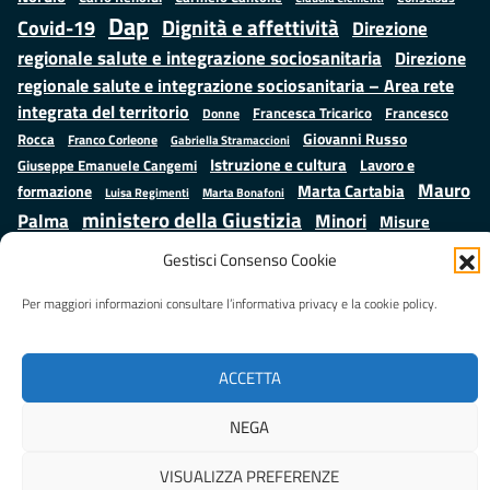
Dap
Dignità e affettività
Covid-19
Direzione
regionale salute e integrazione sociosanitaria
Direzione
regionale salute e integrazione sociosanitaria – Area rete
integrata del territorio
Francesco
Francesca Tricarico
Donne
Giovanni Russo
Rocca
Franco Corleone
Gabriella Stramaccioni
Istruzione e cultura
Lavoro e
Giuseppe Emanuele Cangemi
Mauro
Marta Cartabia
formazione
Luisa Regimenti
Marta Bonafoni
ministero della Giustizia
Palma
Minori
Misure
alternative alla detenzione
Prap
Patrizio Gonnella
Rebibbia
Gestisci Consenso Cookie
Salute
Samuele Ciambriello
Regione Lazio
Roberto Monteforte
Situazione in numeri
Per maggiori informazioni consultare l’informativa privacy e la cookie policy.
Sergio Mattarella
Sarah Grieco
Valentina Calderone
Stefano Anastasìa
ACCETTA
Realizzato da
NEGA
LAZIOcrea
VISUALIZZA PREFERENZE