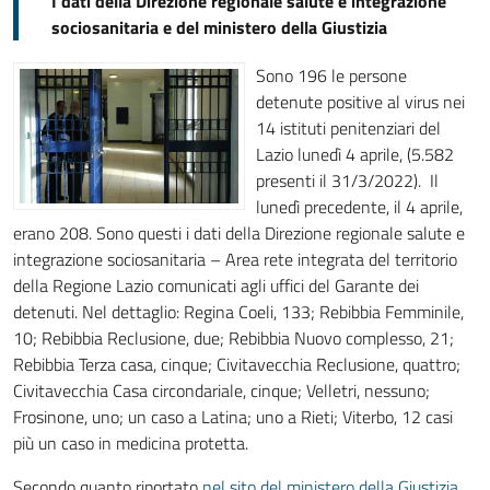
I dati della Direzione regionale salute e integrazione
sociosanitaria e del ministero della Giustizia
Sono 196 le persone
detenute positive al virus nei
14 istituti penitenziari del
Lazio lunedì 4 aprile, (5.582
presenti il 31/3/2022). Il
lunedì precedente, il 4 aprile,
erano 208. Sono questi i dati della Direzione regionale salute e
integrazione sociosanitaria – Area rete integrata del territorio
della Regione Lazio comunicati agli uffici del Garante dei
detenuti. Nel dettaglio: Regina Coeli, 133; Rebibbia Femminile,
10; Rebibbia Reclusione, due; Rebibbia Nuovo complesso, 21;
Rebibbia Terza casa, cinque; Civitavecchia Reclusione, quattro;
Civitavecchia Casa circondariale, cinque; Velletri, nessuno;
Frosinone, uno; un caso a Latina; uno a Rieti; Viterbo, 12 casi
più un caso in medicina protetta.
Secondo quanto riportato
nel sito del ministero della Giustizia
,