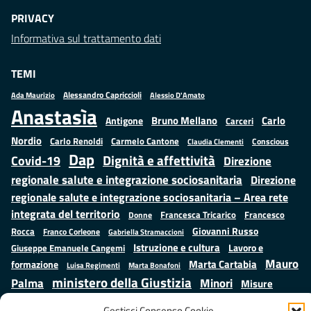
PRIVACY
Informativa sul trattamento dati
TEMI
Alessandro Capriccioli
Alessio D'Amato
Ada Maurizio
Anastasìa
Bruno Mellano
Carlo
Antigone
Carceri
Nordio
Carlo Renoldi
Carmelo Cantone
Conscious
Claudia Clementi
Dap
Dignità e affettività
Covid-19
Direzione
regionale salute e integrazione sociosanitaria
Direzione
regionale salute e integrazione sociosanitaria – Area rete
integrata del territorio
Francesco
Francesca Tricarico
Donne
Giovanni Russo
Rocca
Franco Corleone
Gabriella Stramaccioni
Istruzione e cultura
Lavoro e
Giuseppe Emanuele Cangemi
Mauro
Marta Cartabia
formazione
Luisa Regimenti
Marta Bonafoni
ministero della Giustizia
Palma
Minori
Misure
alternative alla detenzione
Prap
Patrizio Gonnella
Rebibbia
Gestisci Consenso Cookie