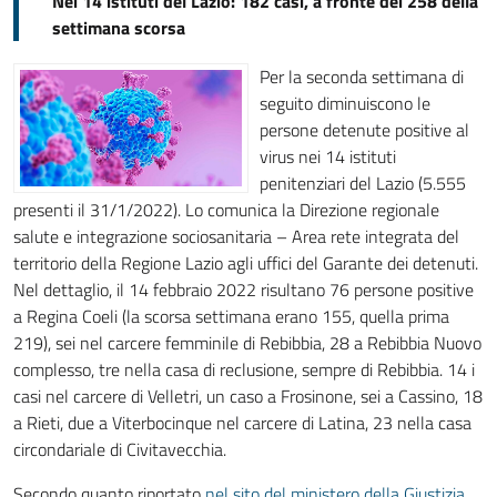
Nei 14 istituti del Lazio: 182 casi, a fronte dei 258 della
settimana scorsa
Per la seconda settimana di
seguito diminuiscono le
persone detenute positive al
virus nei 14 istituti
penitenziari del Lazio (5.555
presenti il 31/1/2022). Lo comunica la Direzione regionale
salute e integrazione sociosanitaria – Area rete integrata del
territorio della Regione Lazio agli uffici del Garante dei detenuti.
Nel dettaglio, il 14 febbraio 2022 risultano 76 persone positive
a Regina Coeli (la scorsa settimana erano 155, quella prima
219), sei nel carcere femminile di Rebibbia, 28 a Rebibbia Nuovo
complesso, tre nella casa di reclusione, sempre di Rebibbia. 14 i
casi nel carcere di Velletri, un caso a Frosinone, sei a Cassino, 18
a Rieti, due a Viterbocinque nel carcere di Latina, 23 nella casa
circondariale di Civitavecchia.
Secondo quanto riportato
nel sito del ministero della Giustizia
,