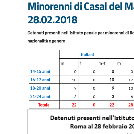
Minorenni di Casal del M
28.02.2018
Detenuti presenti nell’Istituto penale per minorenni di R
nazionalità e genere
italiani
m
f
m+f
m
14-15 anni
0
0
0
0
16-17 anni
10
0
10
12
18-20 anni
9
0
9
10
21-24 anni
3
0
3
6
Totale
22
0
22
28