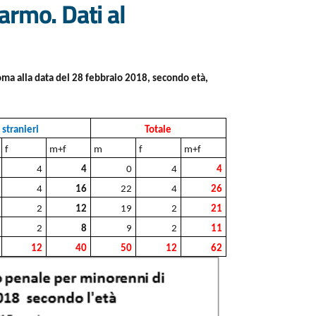
armo. Dati al
oma alla data del 28 febbraio 2018, secondo età,
stranieri
Totale
f
m+f
m
f
m+f
4
4
0
4
4
4
16
22
4
26
2
12
19
2
21
2
8
9
2
11
12
40
50
12
62