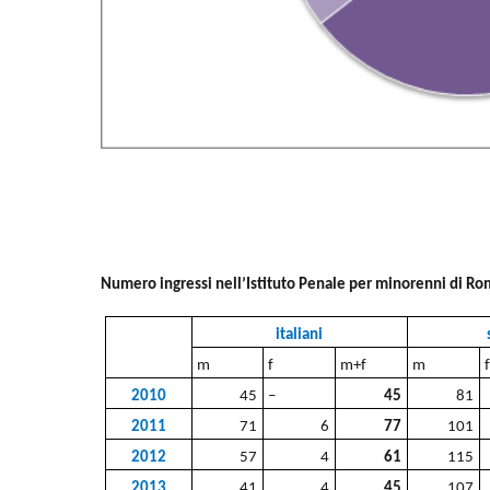
Numero ingressi nell’Istituto Penale per minorenni di Ro
italiani
m
f
m+f
m
2010
45
–
45
81
2011
71
6
77
101
2012
57
4
61
115
2013
41
4
45
107