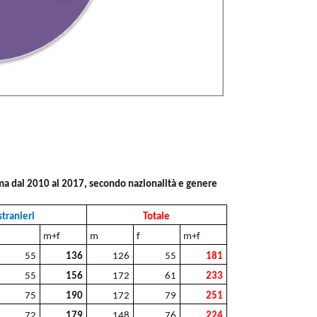
ma dal 2010 al 2017, secondo nazionalità e genere
stranieri
Totale
f
m+f
m
f
m+f
55
136
126
55
181
55
156
172
61
233
75
190
172
79
251
72
179
148
76
224