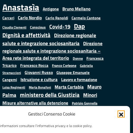
Anastasìa
Bruno Mellano
Antigone
Carlo Nordio
Carlo Renoldi
Carmelo Cantone
Carceri
Dap
Covid-19
Conscious
Claudia Clementi
Dignità e affettività
Direzione regionale
salute e integrazione sociosanitaria
Direzione
regionale salute e integrazione sociosanitaria –
Area rete integrata del territorio
Francesca
Donne
Francesco Rocca
Tricarico
Franco Corleone
Gabriella
Giovanni Russo
Giuseppe Emanuele
Stramaccioni
Istruzione e cultura
Lavoro e formazione
Cangemi
Mauro
Marta Cartabia
Luisa Regimenti
Marta Bonafoni
ministero della Giustizia
Palma
Minori
Misure alternative alla detenzione
Patrizio Gonnella
Salute
Prap
Rebibbia
Regione Lazio
Roberto Monteforte
Gestisci Consenso Cookie
Samuele Ciambriello
Sergio
Sarah Grieco
Situazione in numeri
informazioni consultare l’informativa privacy e la cookie policy.
Mattarella
Stefano