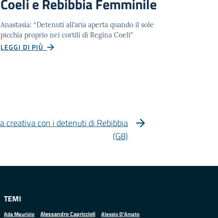
Coeli e Rebibbia Femminile
Anastasìa: “Detenuti all’aria aperta quando il sole
picchia proprio nei cortili di Regina Coeli”
LEGGI DI PIÙ
ura creativa con i detenuti di Rebibbia
(G8)
TEMI
Alessandro Capriccioli
Alessio D'Amato
Ada Maurizio