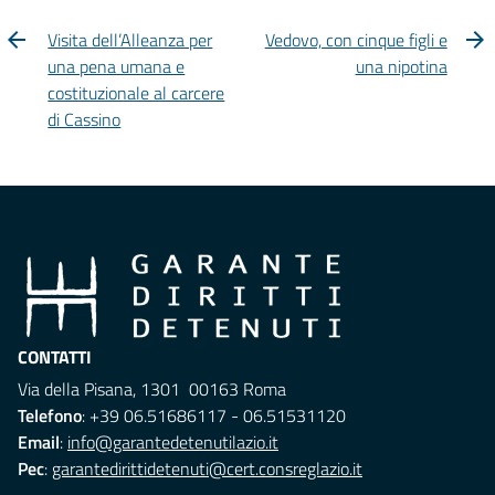
Visita dell’Alleanza per
Vedovo, con cinque figli e
una pena umana e
una nipotina
costituzionale al carcere
di Cassino
CONTATTI
Via della Pisana, 1301 00163 Roma
Telefono
: +39 06.51686117 - 06.51531120
Email
:
info@garantedetenutilazio.it
Pec
:
garantedirittidetenuti@cert.consreglazio.it