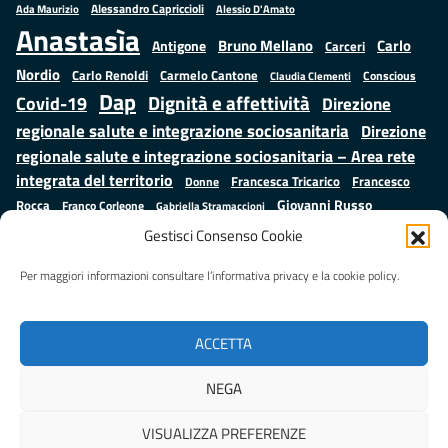
Alessandro Capriccioli
Alessio D'Amato
Ada Maurizio
Anastasìa
Bruno Mellano
Carlo
Antigone
Carceri
Nordio
Carlo Renoldi
Carmelo Cantone
Conscious
Claudia Clementi
Dap
Dignità e affettività
Covid-19
Direzione
regionale salute e integrazione sociosanitaria
Direzione
regionale salute e integrazione sociosanitaria – Area rete
integrata del territorio
Francesco
Francesca Tricarico
Donne
Giovanni Russo
Rocca
Franco Corleone
Gabriella Stramaccioni
Istruzione e cultura
Lavoro e
Giuseppe Emanuele Cangemi
Gestisci Consenso Cookie
Mauro
Marta Cartabia
formazione
Luisa Regimenti
Marta Bonafoni
ministero della Giustizia
Per maggiori informazioni consultare l’informativa privacy e la cookie policy.
Palma
Minori
Misure
alternative alla detenzione
Prap
Patrizio Gonnella
Rebibbia
Salute
Samuele Ciambriello
Regione Lazio
Roberto Monteforte
ACCETTA
Situazione in numeri
Sergio Mattarella
Sarah Grieco
Valentina Calderone
NEGA
Stefano Anastasìa
VISUALIZZA PREFERENZE