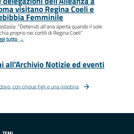
 delegazioni dell'Alleanza a
oma visitano Regina Coeli e
ebibbia Femminile
stasìa: "Detenuti all'aria aperta quando il sole
chia proprio nei cortili di Regina Coeli"
ggi tutto →
i all'Archivio Notizie ed eventi
dovo, con cinque figli e una nipotina
TEMI