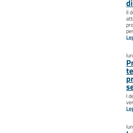
d
Il 
att
pro
pen
Le
lu
P
t
p
s
I d
ve
Le
lu