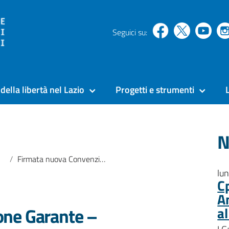
Seguici su:
della libertà nel Lazio
Progetti e strumenti
N
Firmata nuova Convenzione Garante – Università Roma Tre – PRAP
lu
C
A
one Garante –
a