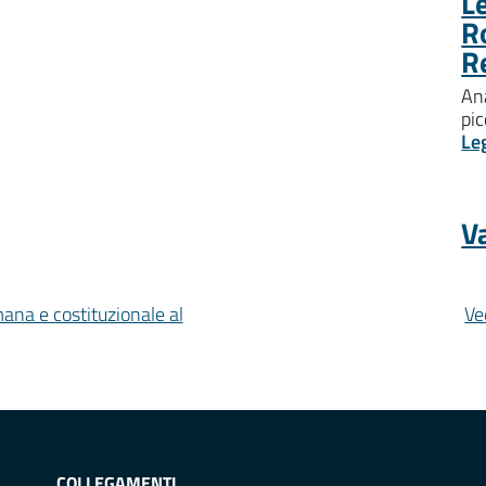
Le
R
R
Ana
pic
Le
Va
mana e costituzionale al
Ve
COLLEGAMENTI