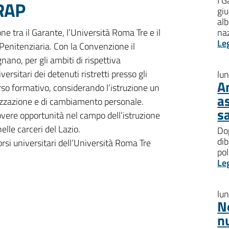
I G
PRAP
giu
al
ne tra il Garante, l’Università Roma Tre e il
na
Le
enitenziaria. Con la Convenzione il
nano, per gli ambiti di rispettiva
ersitari dei detenuti ristretti presso gli
lu
A
corso formativo, considerando l’istruzione un
a
izzazione e di cambiamento personale.
s
vere opportunità nel campo dell’istruzione
lle carceri del Lazio.
Dop
dib
corsi universitari dell’Università Roma Tre
pol
Le
lu
N
n