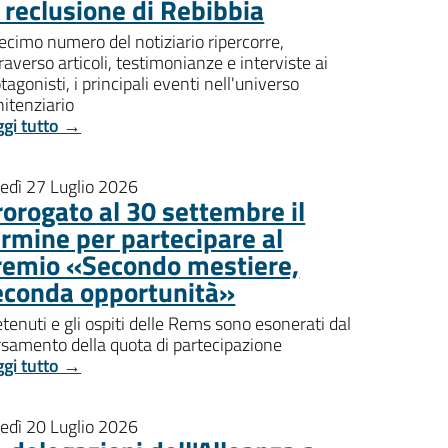
i reclusione di Rebibbia
decimo numero del notiziario ripercorre,
raverso articoli, testimonianze e interviste ai
tagonisti, i principali eventi nell'universo
itenziario
ggi tutto →
nedì 27 Luglio 2026
rorogato al 30 settembre il
ermine per partecipare al
remio «Secondo mestiere,
econda opportunità»
etenuti e gli ospiti delle Rems sono esonerati dal
rsamento della quota di partecipazione
ggi tutto →
nedì 20 Luglio 2026