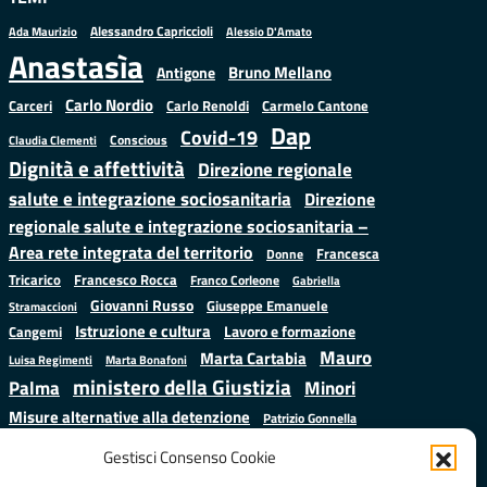
Alessandro Capriccioli
Alessio D'Amato
Ada Maurizio
Anastasìa
Bruno Mellano
Antigone
Carlo Nordio
Carlo Renoldi
Carmelo Cantone
Carceri
Dap
Covid-19
Conscious
Claudia Clementi
Dignità e affettività
Direzione regionale
salute e integrazione sociosanitaria
Direzione
regionale salute e integrazione sociosanitaria –
Area rete integrata del territorio
Francesca
Donne
Francesco Rocca
Tricarico
Franco Corleone
Gabriella
Giovanni Russo
Giuseppe Emanuele
Stramaccioni
Istruzione e cultura
Lavoro e formazione
Cangemi
Mauro
Marta Cartabia
Luisa Regimenti
Marta Bonafoni
ministero della Giustizia
Palma
Minori
Misure alternative alla detenzione
Patrizio Gonnella
Salute
Prap
Rebibbia
Regione Lazio
Roberto Monteforte
Gestisci Consenso Cookie
Samuele Ciambriello
Sergio
Sarah Grieco