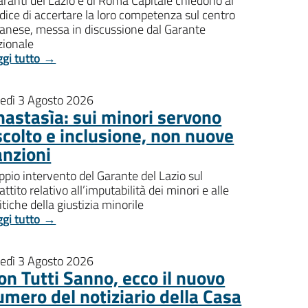
aranti del Lazio e di Roma Capitale chiedono al
dice di accertare la loro competenza sul centro
banese, messa in discussione dal Garante
zionale
ggi tutto →
nedì 3 Agosto 2026
nastasìa: sui minori servono
scolto e inclusione, non nuove
anzioni
pio intervento del Garante del Lazio sul
attito relativo all’imputabilità dei minori e alle
itiche della giustizia minorile
ggi tutto →
nedì 3 Agosto 2026
on Tutti Sanno, ecco il nuovo
umero del notiziario della Casa