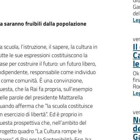
Giu
Gar
del
Le
a saranno fruibili dalla popolazione
ve
I
a scuola, l’istruzione, il sapere, la cultura in
C
utte le sue espressioni costituiscono la
l
ase per costruire il futuro: un futuro libero,
ndipendente, responsabile come individuo
Ok 
fin
 come comunità. È una convinzione,
Roc
uesta, che la Rai fa propria, sull’esempio
Le
elle parole del presidente Mattarella
uando afferma che “la scuola costituisce
ve
n esercizio di libertà”. Ed è proprio in
N
uesta prospettiva che, nell’ambito del
d
rogetto quadro “La Cultura rompe le
G
barre” di Rai per la Sostenibilità-Esg, ha