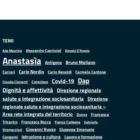
TEMI
Alessandro Capriccioli
Alessio D'Amato
Ada Maurizio
Anastasìa
Bruno Mellano
Antigone
Carlo Nordio
Carlo Renoldi
Carmelo Cantone
Carceri
Dap
Covid-19
Conscious
Claudia Clementi
Dignità e affettività
Direzione regionale
salute e integrazione sociosanitaria
Direzione
regionale salute e integrazione sociosanitaria –
Area rete integrata del territorio
Francesca
Donne
Francesco Rocca
Tricarico
Franco Corleone
Gabriella
Giovanni Russo
Giuseppe Emanuele
Stramaccioni
Istruzione e cultura
Lavoro e formazione
Cangemi