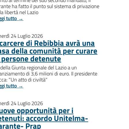
nto al termine del suo secondo mandato, il
ante ha fatto il punto sul sistema di privazione
la libertà nel Lazio
ggi tutto →
nerdì 24 Luglio 2026
l carcere di Rebibbia avrà una
asa della comunità per curare
e persone detenute
della Giunta regionale del Lazio a un
anziamento di 3,6 milioni di euro. Il presidente
ca: "Un atto di civiltà"
ggi tutto →
nerdì 24 Luglio 2026
uove opportunità per i
etenuti: accordo Unitelma-
arante- Prap