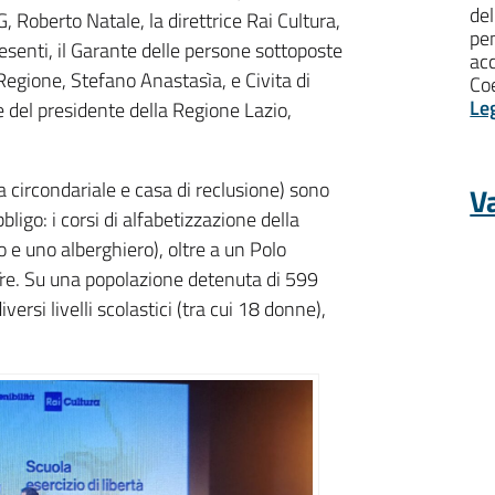
del
G, Roberto Natale, la direttrice Rai Cultura,
pen
resenti, il Garante delle persone sottoposte
ac
 Regione, Stefano Anastasìa, e Civita di
Coe
Le
e del presidente della Regione Lazio,
sa circondariale e casa di reclusione) sono
Va
obbligo: i corsi di alfabetizzazione della
co e uno alberghiero), oltre a un Polo
Tre. Su una popolazione detenuta di 599
versi livelli scolastici (tra cui 18 donne),