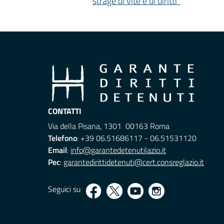
strage di vite e di diritti”
CONTATTI
Via della Pisana, 1301 00163 Roma
Telefono
: +39 06.51686117 - 06.51531120
Email
:
info@garantedetenutilazio.it
Pec
:
garantedirittidetenuti@cert.consreglazio.it
Seguici su