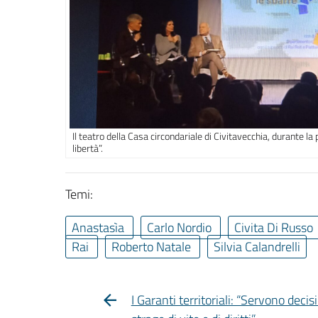
Il teatro della Casa circondariale di Civitavecchia, durante l
libertà”.
Temi:
Anastasìa
Carlo Nordio
Civita Di Russo
Rai
Roberto Natale
Silvia Calandrelli
I Garanti territoriali: “Servono dec